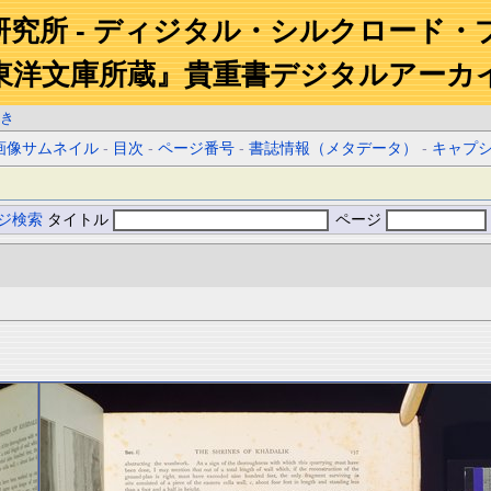
研究所 - ディジタル・シルクロード・
東洋文庫所蔵』貴重書デジタルアーカ
き
画像サムネイル
-
目次
-
ページ番号
-
書誌情報（メタデータ）
-
キャプ
ジ検索
タイトル
ページ