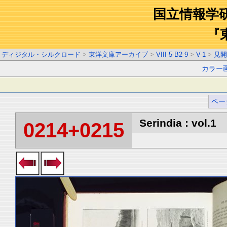
国立情報学
『
ディジタル・シルクロード
>
東洋文庫アーカイブ
>
VIII-5-B2-9
>
V-1
>
見開
カラー
ペー
Serindia : vol.1
0214+0215