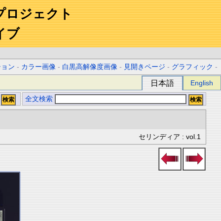
プロジェクト
イブ
ション
-
カラー画像
-
白黒高解像度画像
-
見開きページ
-
グラフィック
-
日本語
English
全文検索
セリンディア : vol.1