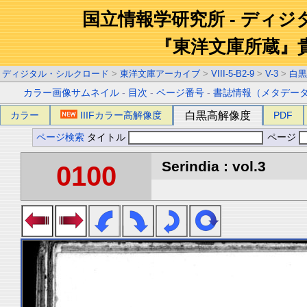
国立情報学研究所 - ディ
『東洋文庫所蔵』
ディジタル・シルクロード
>
東洋文庫アーカイブ
>
VIII-5-B2-9
>
V-3
>
白黒
カラー画像サムネイル
-
目次
-
ページ番号
-
書誌情報（メタデー
カラー
IIIFカラー高解像度
白黒高解像度
PDF
ページ検索
タイトル
ページ
Serindia : vol.3
0100