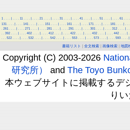
1
.
.
.
.
|
.
.
.
.
11
.
.
.
.
|
.
.
.
.
21
.
.
.
.
|
.
.
.
.
31
.
.
.
.
|
.
.
.
.
41
.
.
.
.
|
.
.
.
.
51
.
.
.
.
|
.
.
.
.
61
.
.
.
.
131
.
.
.
.
|
.
.
.
.
141
.
.
.
.
|
.
.
.
.
151
.
.
.
.
|
.
.
.
.
161
.
.
.
.
|
.
.
.
.
171
.
.
.
.
|
.
.
.
.
181
.
.
.
.
|
.
.
.
.
261
.
.
.
.
|
.
.
.
.
271
.
.
.
.
|
.
.
.
.
281
.
.
.
.
|
.
.
.
.
291
.
.
.
.
|
.
.
.
.
301
.
.
.
.
|
.
.
.
.
312
.
.
.
.
|
.
.
.
.
392
.
.
.
.
|
.
.
.
.
402
.
.
.
.
|
.
.
.
.
412
.
.
.
.
|
.
.
.
.
422
.
.
.
.
|
.
.
.
.
432
.
.
.
.
|
.
.
.
.
442
.
.
.
.
|
.
.
.
.
522
.
.
.
.
|
.
.
.
.
532
.
.
.
.
|
.
.
.
.
542
.
.
.
.
|
.
.
.
.
553
.
.
.
.
|
.
.
.
.
573
.
.
.
.
|
.
.
.
.
593
.
.
.
.
|
書籍リスト
|
全文検索
|
画像検索
|
地図
Copyright (C) 2003-2026
Natio
研究所）
and
The Toyo B
本ウェブサイトに掲載するデ
りい