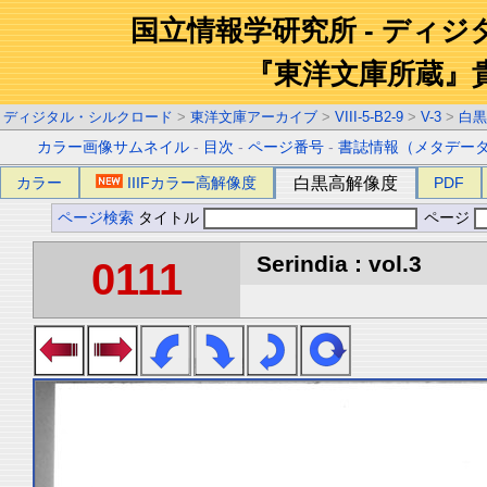
国立情報学研究所 - ディ
『東洋文庫所蔵』
ディジタル・シルクロード
>
東洋文庫アーカイブ
>
VIII-5-B2-9
>
V-3
>
白黒
カラー画像サムネイル
-
目次
-
ページ番号
-
書誌情報（メタデー
カラー
IIIFカラー高解像度
白黒高解像度
PDF
ページ検索
タイトル
ページ
Serindia : vol.3
0111