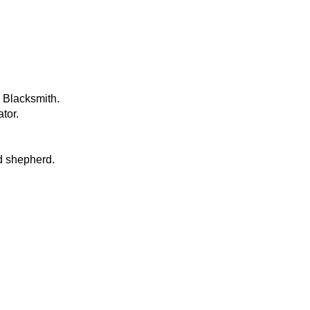
. Blacksmith.
ator.
and shepherd.