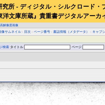
研究所 - ディジタル・シルクロード・
東洋文庫所蔵』貴重書デジタルアーカ
高解像度画像
画像サムネイル
-
目次
-
ページ番号
-
書誌情報（メタデータ）
-
キャプ
ジ検索
タイトル
ページ