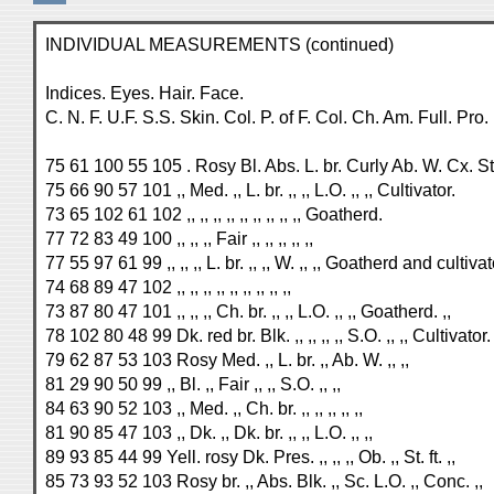
INDIVIDUAL MEASUREMENTS (continued)
Indices. Eyes. Hair. Face.
C. N. F. U.F. S.S. Skin. Col. P. of F. Col. Ch. Am. Full. Pro
75 61 100 55 105 . Rosy Bl. Abs. L. br. Curly Ab. W. Cx. S
75 66 90 57 101 ,, Med. ,, L. br. ,, ,, L.O. ,, ,, Cultivator.
73 65 102 61 102 ,, ,, ,, ,, ,, ,, ,, ,, ,, Goatherd.
77 72 83 49 100 ,, ,, ,, Fair ,, ,, ,, ,, ,,
77 55 97 61 99 ,, ,, ,, L. br. ,, ,, W. ,, ,, Goatherd and cultivat
74 68 89 47 102 ,, ,, ,, ,, ,, ,, ,, ,, ,,
73 87 80 47 101 ,, ,, ,, Ch. br. ,, ,, L.O. ,, ,, Goatherd. ,,
78 102 80 48 99 Dk. red br. Blk. ,, ,, ,, ,, S.O. ,, ,, Cultivator.
79 62 87 53 103 Rosy Med. ,, L. br. ,, Ab. W. ,, ,,
81 29 90 50 99 ,, Bl. ,, Fair ,, ,, S.O. ,, ,,
84 63 90 52 103 ,, Med. ,, Ch. br. ,, ,, ,, ,, ,,
81 90 85 47 103 ,, Dk. ,, Dk. br. ,, ,, L.O. ,, ,,
89 93 85 44 99 Yell. rosy Dk. Pres. ,, ,, ,, Ob. ,, St. ft. ,,
85 73 93 52 103 Rosy br. ,, Abs. Blk. ,, Sc. L.O. ,, Conc. ,,