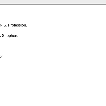
. N.S. Profession.
t. Shepherd.
or.