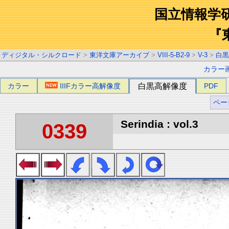
国立情報学
『
ディジタル・シルクロード
>
東洋文庫アーカイブ
>
VIII-5-B2-9
>
V-3
>
白黒
カラー
カラー
IIIFカラー高解像度
白黒高解像度
PDF
ペー
Serindia : vol.3
0339