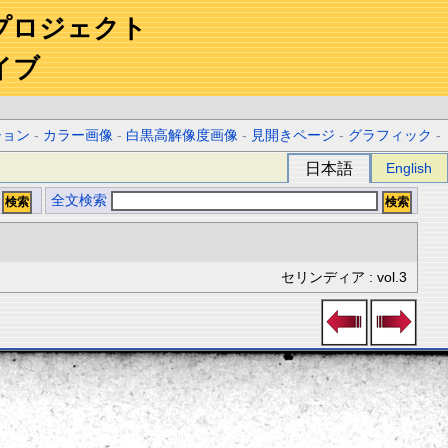
プロジェクト
イブ
ション
-
カラー画像
-
白黒高解像度画像
-
見開きページ
-
グラフィック
-
日本語
English
全文検索
セリンディア : vol.3