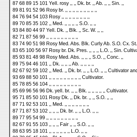
87 68 89 15 101 Yell. rosy ,, ,, Dk. br. ,, Ab. ,, ,, Sin. ,,
89 81 91 52 96 Rosy br. ,, ,, ,, ,, ,, ,, ,, ,, ,,
84 76 94 54 103 Rosy ,, ,, ,, ,, ,, ,, ,, ,,
89 70 85 35 102 ,, Med. ,, ,, ,, ,, S.O. ,, ,,
93 84 80 44 97 Yell. Dk. ,, Blk. ,, Sc. W. ,, ,,
82 71 87 56 99 ,, ,, ,, ,, ,, ,, ,, ,, ,,
83 74 90 51 98 Rosy Med. Abs. Blk. Curly Ab. S.O. Cx. St
83 65 100 56 97 Rosy br. Dk. Pres. ,, ,, ,, L.O. ,, Sin. Cultiv
85 93 81 48 98 Rosy Med. Abs. ,, ,, ,, S.O. ,, Conc. ,,
89 75 94 46 101 ,, Dk. ,, ,, ,, Ab. ,, ,, ,, ,,
82 67 92 59 102 ,, Med. ,, Dk. br. ,, ,, L.O. ,, ,, Cultivator 
93 69 88 50 101 ,, ,, ,, ,, ,, ,, ,, ,, ,, Cultivator.
85 78 85 56 104 ,, ,, ,, ,, ,, ,, ,, ,, ,,
85 69 96 56 96 Dk. yell. br. ,, ,, Blk. ,, ,, ,, ,, ,, Cultivator.
95 71 85 50 101 Rosy Dk. ,, Dk. br. ,, ,, S.O. ,, ,,
87 71 92 53 101 ,, Med. ,, ,, ,, ,, ,, ,, ,,
87 71 87 53 102 ,, ,, ,, Dk. br. ,, ,, L.O. ,, ,,
89 77 95 54 99 ,, ,, ,, ,, ,, ,, ,, ,, ,,
82 67 91 55 103 ,, ,, ,, Fair ,, ,, S.O. ,, ,,
88 63 95 18 101 ,, ,, ,, ,, ,, ,, L.O. ,, ,,