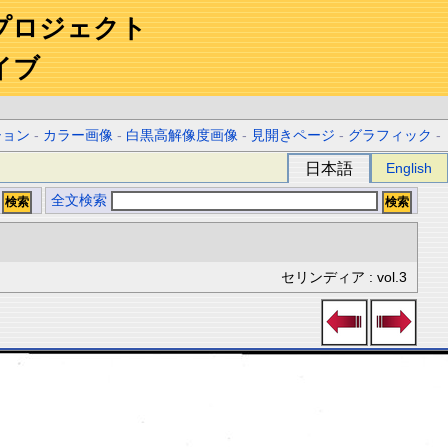
プロジェクト
イブ
ション
-
カラー画像
-
白黒高解像度画像
-
見開きページ
-
グラフィック
-
日本語
English
全文検索
セリンディア : vol.3