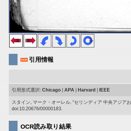
引用情報
引用形式選択:
Chicago
|
APA
|
Harvard
|
IEEE
スタイン, マーク・オーレル. “セリンディア 中央アジ
doi:10.20676/00000183.
OCR読み取り結果