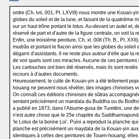
ordre (Ch. lvii, 001, Pl. LXVIII) nous montre une Kouan-yin
globes du soleil et de la lune, et faisant de la quatrième 
sur un haut trône portant le lotus. Au-devant un autel et, 
réservé de part et d'autre de la figure centrale, on voit l
Enfin, une troisième peinture, Ch. xl. 008 (Th. B., Pl. XXI
mudrâs et portant le flacon ainsi que les globes du soleil e
dégarni d'assistants. Il ne reste plus autour d'elle que la 
de voir quels sont ces miracles. Aucune de ces peintures n
Les cartouches ont bien été réservés, mais ils sont restés 
recours à d'autres documents.
Heureusement, le culte de Kouan-yin a été tellement popul
houang ne peuvent nous révéler, des images chinoises von
On connaît ces éditions chinoises de sûtras accompagnée
sentant précisément un mandala du Buddha ou du Bodhisat
a publié en 1873, dans l'Atsume-gusa de Turettini, une de 
n'est autre chose que le 25e chapitre du Saddharmapundari
'le Lotus de la bonne Loi'. Puini a reproduit la planche qu
planche est précisément un maydala de la Kouan-yin aux 
identiques à celles des peintures de Touen-houang; elle