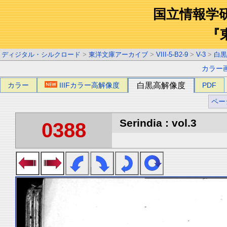
国立情報学
『
ディジタル・シルクロード
>
東洋文庫アーカイブ
>
VIII-5-B2-9
>
V-3
>
白黒
カラー
カラー
IIIFカラー高解像度
白黒高解像度
PDF
ペー
Serindia : vol.3
0388