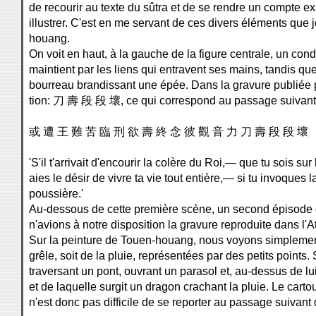
de recourir au texte du sûtra et de se rendre un compte e
illustrer. C'est en me servant de ces divers éléments que j
houang.
On voit en haut, à la gauche de la figure centrale, un co
maintient par les liens qui entravent ses mains, tandis que 
bourreau brandissant une épée. Dans la gravure publiée 
tion: 刀 壽 段 段 壞, ce qui correspond au passage suivan
或 遭 王 難 苦 臨 刑 欲 壽 終 念 彼 觀 音 力 刀 壽 段 段 壞
'S'il t'arrivait d'encourir la colère du Roi,— que tu sois sur
aies le désir de vivre ta vie tout entière,— si tu invoqu
poussière.'
Au-dessous de cette première scène, un second épisode d
n'avions à notre disposition la gravure reproduite dans l
Sur la peinture de Touen-houang, nous voyons simplement
grêle, soit de la pluie, représentées par des petits points
traversant un pont, ouvrant un parasol et, au-dessus de lu
et de laquelle surgit un dragon crachant la pluie. Le cart
n'est donc pas difficile de se reporter au passage suiva