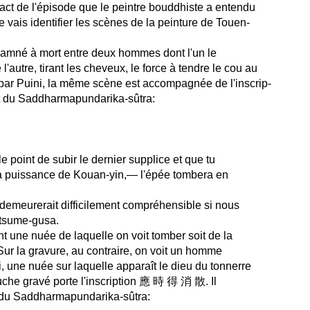
xact de l'épisode que le peintre bouddhiste a entendu
e vais identifier les scènes de la peinture de Touen-
ndamné à mort entre deux hommes dont l'un le
l'autre, tirant les cheveux, le force à tendre le cou au
par Puini, la même scène est accompagnée de l'inscrip-
t du Saddharmapundarika-sûtra:
 le point de subir le dernier supplice et que tu
es la puissance de Kouan-yin,— l'épée tombera en
emeurerait difficilement compréhensible si nous
'Atsume-gusa.
 une nuée de laquelle on voit tomber soit de la
. Sur la gravure, au contraire, on voit un homme
i, une nuée sur laquelle apparaît le dieu du tonnerre
ouche gravé porte l'inscription 應 時 得 消 散. Il
nt du Saddharmapundarika-sûtra: