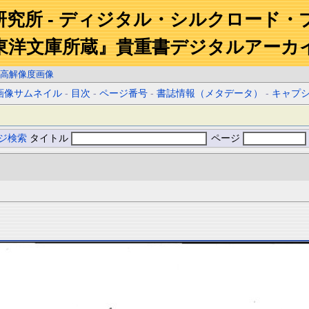
研究所 - ディジタル・シルクロード・
東洋文庫所蔵』貴重書デジタルアーカ
高解像度画像
画像サムネイル
-
目次
-
ページ番号
-
書誌情報（メタデータ）
-
キャプ
ジ検索
タイトル
ページ