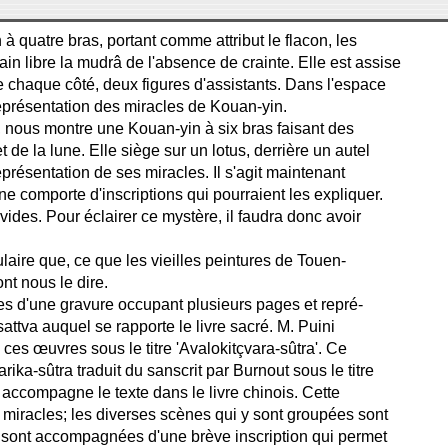
 à quatre bras, portant comme attribut le flacon, les
main libre la mudrâ de l'absence de crainte. Elle est assise
de chaque côté, deux figures d'assistants. Dans l'espace
a représentation des miracles de Kouan-yin.
I), nous montre une Kouan-yin à six bras faisant des
t de la lune. Elle siège sur un lotus, derrière un autel
représentation de ses miracles. Il s'agit maintenant
e comporte d'inscriptions qui pourraient les expliquer.
vides. Pour éclairer ce mystère, il faudra donc avoir
aire que, ce que les vieilles peintures de Touen-
t nous le dire.
s d'une gravure occupant plusieurs pages et repré-
tva auquel se rapporte le livre sacré. M. Puini
ces œuvres sous le titre 'Avalokitçvara-sûtra'. Ce
ka-sûtra traduit du sanscrit par Burnout sous le titre
i accompagne le texte dans le livre chinois. Cette
miracles; les diverses scènes qui y sont groupées sont
s sont accompagnées d'une brève inscription qui permet