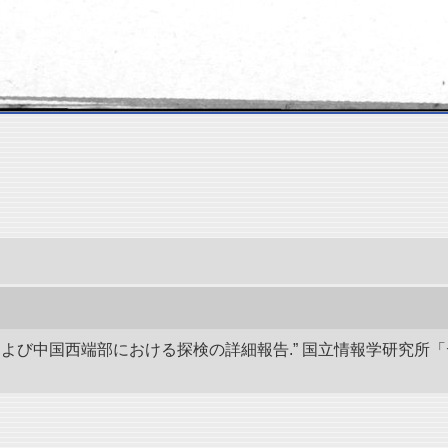
アおよび中国西端部における探検の詳細報告.” 国立情報学研究所