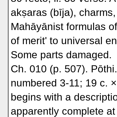
akṣaras (bīja), charms
Mahāyānist formulas of
of merit' to universal 
Some parts damaged.
Ch. 010 (p. 507). Pōthi
numbered 3-11; 19 c. × 6·
begins with a descripti
apparently complete at