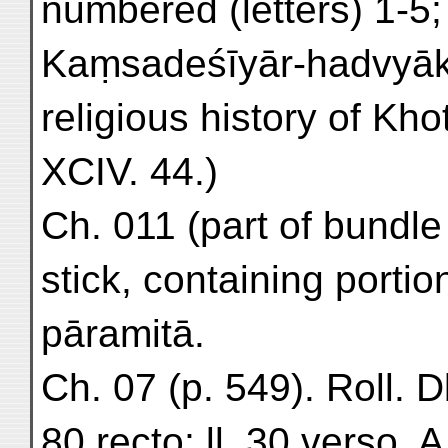
numbered (letters) 1-5; 4
Kaṃsadeśīyār-hadvyāk
religious history of Kh
XCIV. 44.)
Ch. 011 (part of bundle 
stick, containing porti
pāramitā.
Ch. 07 (p. 549). Roll. D
80 recto; ll. 30 verso. A 