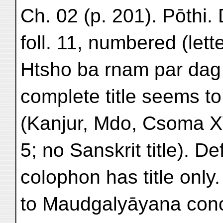
Ch. 02 (p. 201). Pōthi. D
foll. 11, numbered (let
Htsho ba rnam par dag 
complete title seems to 
(Kanjur, Mdo, Csoma XV
5; no Sanskrit title). D
colophon has title only
to Maudgalyāyana conc