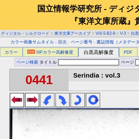
国立情報学研究所 - ディ
『東洋文庫所蔵』
ディジタル・シルクロード
>
東洋文庫アーカイブ
>
VIII-5-B2-9
>
V-3
>
白黒
カラー画像サムネイル
-
目次
-
ページ番号
-
書誌情報（メタデー
カラー
IIIFカラー高解像度
白黒高解像度
PDF
ページ検索
タイトル
ページ
Serindia : vol.3
0441