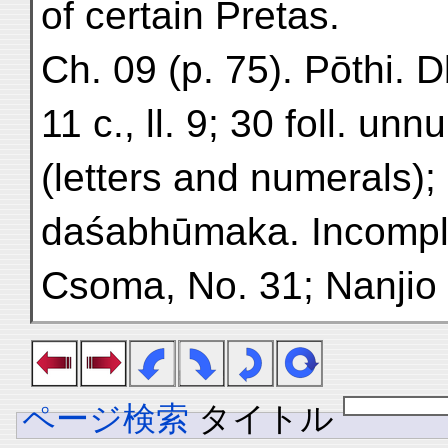
of certain Pretas.
Ch. 09 (p. 75). Pōthi. D
11 c., ll. 9; 30 foll. u
(letters and numerals);
daśabhūmaka. Incomple
Csoma, No. 31; Nanjio 
ページ検索
タイトル