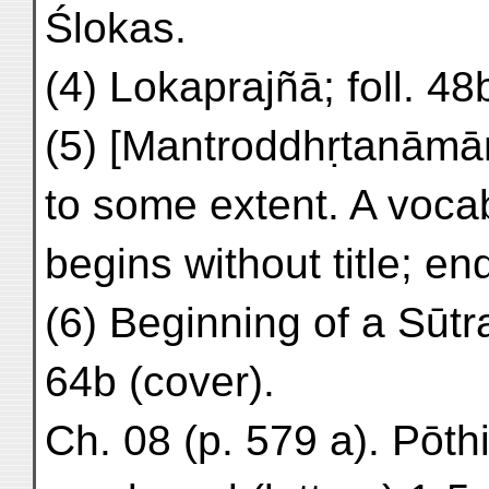
Ślokas.
(4) Lokaprajñā; foll. 48
(5) [Mantroddhṛtanāmā
to some extent. A vocab
begins without title; end
(6) Beginning of a Sūt
64b (cover).
Ch. 08 (p. 579 a). Pōthi