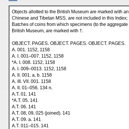
Objects allotted to the British Museum are marked with an as
Chinese and Tibetan MSS. are not included in this Index; a
Batches of coins from which specimens (to the aggregate
British Museum, are marked with †.
OBJECT. PAGES. OBJECT. PAGES. OBJECT. PAGES.
A. 001. 1152, 1158
A. I. 001–007. 1152, 1158
*A. I. 008. 1152, 1158
A. I. 009–0013. 1152, 1158
A. II. 001. a, b. 1158
A. III. VII. 001. 1158
A. II. 01–056. 134 n.
A.T. 01. 141
*A.T. 05. 141
A.T. 06. 141
A.T. 08, 09, 025 (joined). 141
A.T. 09. a. 141
A.T. 011–015. 141