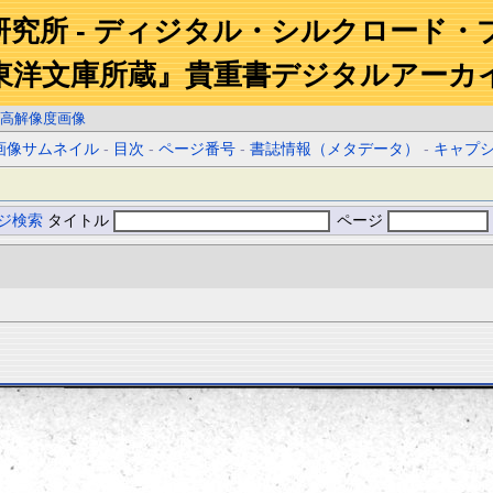
研究所 - ディジタル・シルクロード・
東洋文庫所蔵』貴重書デジタルアーカ
高解像度画像
画像サムネイル
-
目次
-
ページ番号
-
書誌情報（メタデータ）
-
キャプ
ジ検索
タイトル
ページ