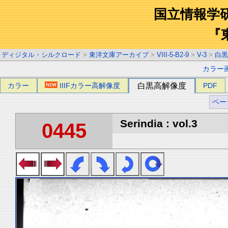
国立情報学
『
ディジタル・シルクロード
>
東洋文庫アーカイブ
>
VIII-5-B2-9
>
V-3
>
白黒
カラー
カラー
IIIFカラー高解像度
白黒高解像度
PDF
ペー
Serindia : vol.3
0445