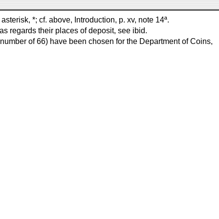
terisk, *; cf. above, Introduction, p. xv, note 14ª.
s regards their places of deposit, see ibid.
 number of 66) have been chosen for the Department of Coins,