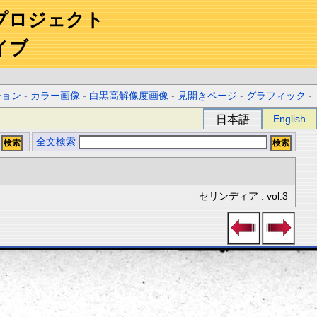
プロジェクト
イブ
ション
-
カラー画像
-
白黒高解像度画像
-
見開きページ
-
グラフィック
-
日本語
English
全文検索
セリンディア : vol.3