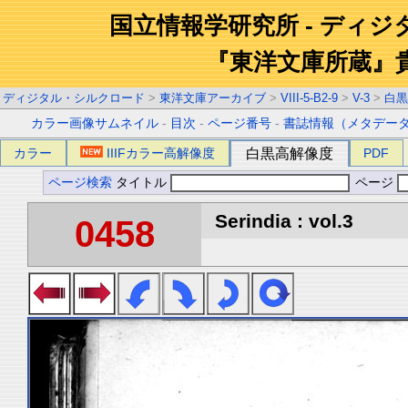
国立情報学研究所 - ディ
『東洋文庫所蔵』
ディジタル・シルクロード
>
東洋文庫アーカイブ
>
VIII-5-B2-9
>
V-3
>
白黒
カラー画像サムネイル
-
目次
-
ページ番号
-
書誌情報（メタデー
カラー
IIIFカラー高解像度
白黒高解像度
PDF
ページ検索
タイトル
ページ
Serindia : vol.3
0458