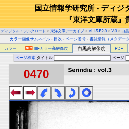
国立情報学研究所 - ディ
『東洋文庫所蔵』
ディジタル・シルクロード
>
東洋文庫アーカイブ
>
VIII-5-B2-9
>
V-3
>
白黒
カラー画像サムネイル
-
目次
-
ページ番号
-
書誌情報（メタデー
カラー
IIIFカラー高解像度
白黒高解像度
PDF
ページ検索
タイトル
ページ
Serindia : vol.3
0470