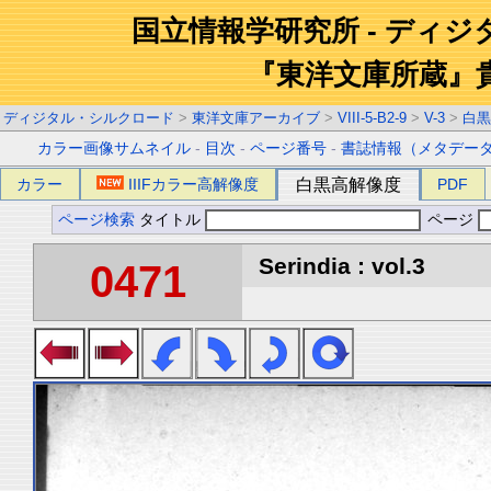
国立情報学研究所 - ディ
『東洋文庫所蔵』
ディジタル・シルクロード
>
東洋文庫アーカイブ
>
VIII-5-B2-9
>
V-3
>
白黒
カラー画像サムネイル
-
目次
-
ページ番号
-
書誌情報（メタデー
カラー
IIIFカラー高解像度
白黒高解像度
PDF
ページ検索
タイトル
ページ
Serindia : vol.3
0471