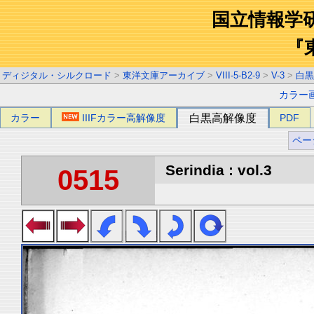
国立情報学
『
ディジタル・シルクロード
>
東洋文庫アーカイブ
>
VIII-5-B2-9
>
V-3
>
白黒
カラー
カラー
IIIFカラー高解像度
白黒高解像度
PDF
ペー
Serindia : vol.3
0515