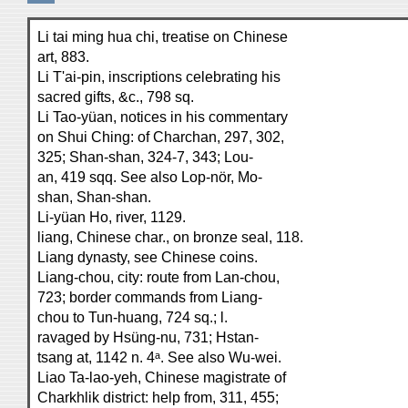
Li tai ming hua chi, treatise on Chinese
art, 883.
Li T'ai-pin, inscriptions celebrating his
sacred gifts, &c., 798 sq.
Li Tao-yüan, notices in his commentary
on Shui Ching: of Charchan, 297, 302,
325; Shan-shan, 324-7, 343; Lou-
an, 419 sqq. See also Lop-nör, Mo-
shan, Shan-shan.
Li-yüan Ho, river, 1129.
liang, Chinese char., on bronze seal, 118.
Liang dynasty, see Chinese coins.
Liang-chou, city: route from Lan-chou,
723; border commands from Liang-
chou to Tun-huang, 724 sq.; l.
ravaged by Hsüng-nu, 731; Hstan-
tsang at, 1142 n. 4ᵃ. See also Wu-wei.
Liao Ta-lao-yeh, Chinese magistrate of
Charkhlik district: help from, 311, 455;