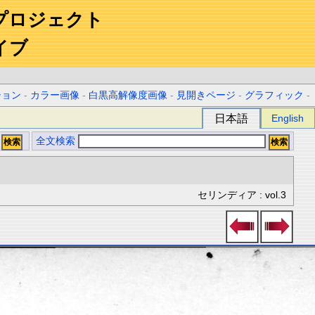
プロジェクト
イブ
ション
-
カラー画像
-
白黒高解像度画像
-
見開きページ
-
グラフィック
-
日本語
English
全文検索
セリンディア : vol.3