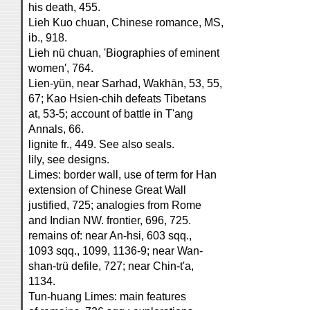
his death, 455.
Lieh Kuo chuan, Chinese romance, MS,
ib., 918.
Lieh nü chuan, 'Biographies of eminent
women', 764.
Lien-yün, near Sarhad, Wakhān, 53, 55,
67; Kao Hsien-chih defeats Tibetans
at, 53-5; account of battle in T'ang
Annals, 66.
lignite fr., 449. See also seals.
lily, see designs.
Limes: border wall, use of term for Han
extension of Chinese Great Wall
justified, 725; analogies from Rome
and Indian NW. frontier, 696, 725.
remains of: near An-hsi, 603 sqq.,
1093 sqq., 1099, 1136-9; near Wan-
shan-trü defile, 727; near Chin-t'a,
1134.
Tun-huang Limes: main features