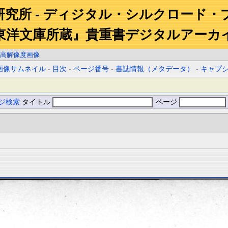
研究所 - ディジタル・シルクロード・
東洋文庫所蔵』貴重書デジタルアーカ
高解像度画像
画像サムネイル
-
目次
-
ページ番号
-
書誌情報（メタデータ）
-
キャプ
ジ検索
タイトル
ページ