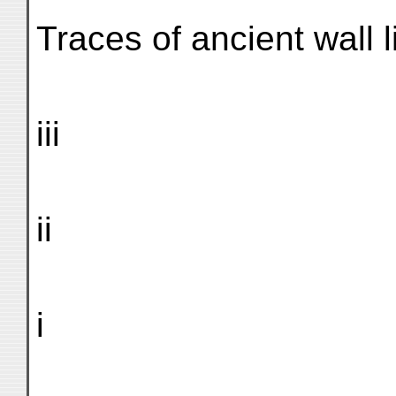
Traces of ancient wall 
iii
ii
i