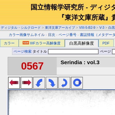
国立情報学研究所 - ディ
『東洋文庫所蔵』
ディジタル・シルクロード
>
東洋文庫アーカイブ
>
VIII-5-B2-9
>
V-3
>
白黒
カラー画像サムネイル
-
目次
-
ページ番号
-
書誌情報（メタデー
カラー
IIIFカラー高解像度
白黒高解像度
PDF
ページ検索
タイトル
ページ
Serindia : vol.3
0567