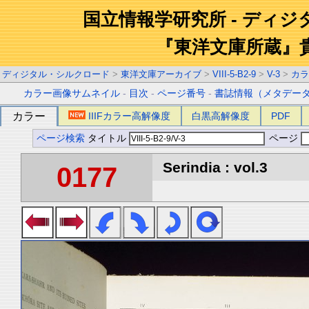
国立情報学研究所 - ディ
『東洋文庫所蔵』
ディジタル・シルクロード
>
東洋文庫アーカイブ
>
VIII-5-B2-9
>
V-3
>
カラ
カラー画像サムネイル
-
目次
-
ページ番号
-
書誌情報（メタデー
カラー
IIIFカラー高解像度
白黒高解像度
PDF
ページ検索
タイトル
ページ
Serindia : vol.3
0177