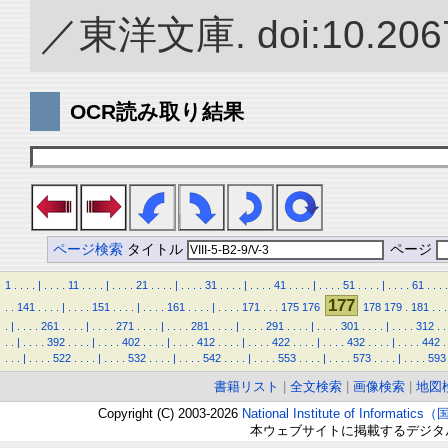
／東洋文庫. doi:10.2067
OCR読み取り結果
ページ検索
タイトル
ページ
1
.
.
.
.
|
.
.
.
.
11
.
.
.
.
|
.
.
.
.
21
.
.
.
.
|
.
.
.
.
31
.
.
.
.
|
.
.
.
.
41
.
.
.
.
|
.
.
.
.
51
.
.
.
.
|
.
.
.
.
61
.
.
.
.
177
.
.
141
.
.
.
.
|
.
.
.
.
151
.
.
.
.
|
.
.
.
.
161
.
.
.
.
|
.
.
.
.
171
.
.
.
175
176
178
179
.
181
.
.
.
.
|
.
.
.
.
261
.
.
.
.
|
.
.
.
.
271
.
.
.
.
|
.
.
.
.
281
.
.
.
.
|
.
.
.
.
291
.
.
.
.
|
.
.
.
.
301
.
.
.
.
|
.
.
.
.
312
.
.
.
.
|
.
.
.
.
392
.
.
.
.
|
.
.
.
.
402
.
.
.
.
|
.
.
.
.
412
.
.
.
.
|
.
.
.
.
422
.
.
.
.
|
.
.
.
.
432
.
.
.
.
|
.
.
.
.
442
.
.
.
.
|
.
.
.
.
522
.
.
.
.
|
.
.
.
.
532
.
.
.
.
|
.
.
.
.
542
.
.
.
.
|
.
.
.
.
553
.
.
.
.
|
.
.
.
.
573
.
.
.
.
|
.
.
.
.
593
書籍リスト
|
全文検索
|
画像検索
|
地図
Copyright (C) 2003-2026
National Institute of Inform
本ウェブサイトに掲載するデジタ