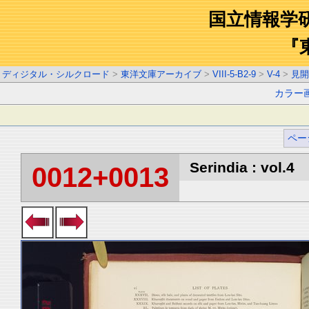
国立情報学
『
ディジタル・シルクロード
>
東洋文庫アーカイブ
>
VIII-5-B2-9
>
V-4
>
見開
カラー
ペー
Serindia : vol.4
0012+0013