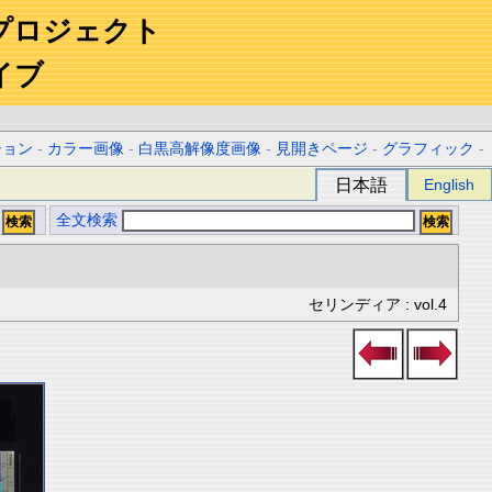
プロジェクト
イブ
ション
-
カラー画像
-
白黒高解像度画像
-
見開きページ
-
グラフィック
-
日本語
English
全文検索
セリンディア : vol.4