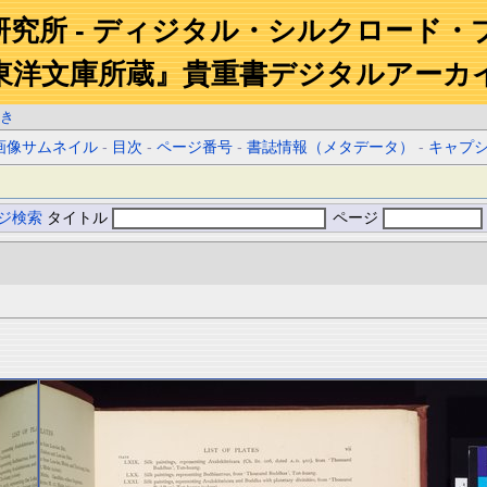
研究所 - ディジタル・シルクロード・
東洋文庫所蔵』貴重書デジタルアーカ
き
画像サムネイル
-
目次
-
ページ番号
-
書誌情報（メタデータ）
-
キャプ
ジ検索
タイトル
ページ