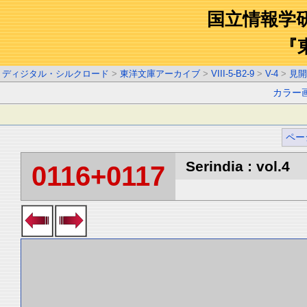
国立情報学
『
ディジタル・シルクロード
>
東洋文庫アーカイブ
>
VIII-5-B2-9
>
V-4
>
見開
カラー
ペー
Serindia : vol.4
0116+0117