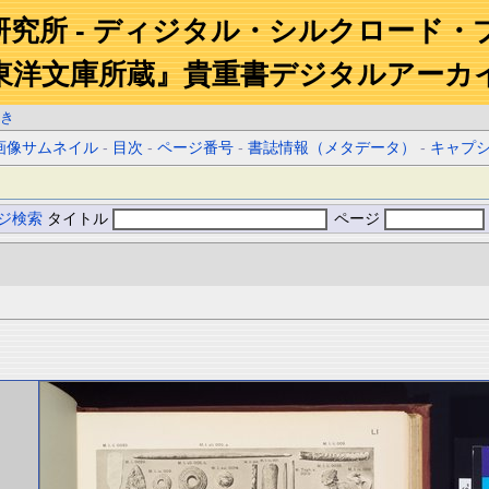
研究所 - ディジタル・シルクロード・
東洋文庫所蔵』貴重書デジタルアーカ
き
画像サムネイル
-
目次
-
ページ番号
-
書誌情報（メタデータ）
-
キャプ
ジ検索
タイトル
ページ