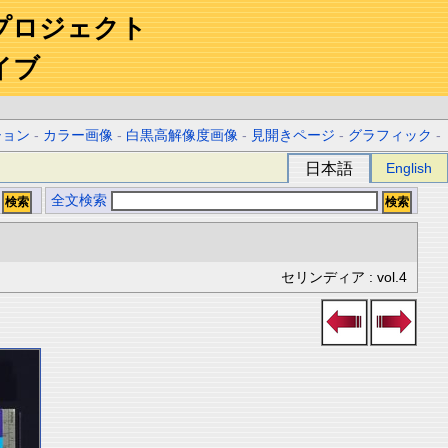
プロジェクト
イブ
ション
-
カラー画像
-
白黒高解像度画像
-
見開きページ
-
グラフィック
-
日本語
English
全文検索
セリンディア : vol.4