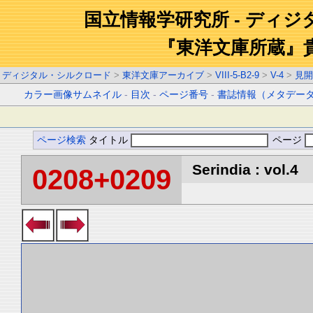
国立情報学研究所 - ディ
『東洋文庫所蔵』
ディジタル・シルクロード
>
東洋文庫アーカイブ
>
VIII-5-B2-9
>
V-4
>
見開
カラー画像サムネイル
-
目次
-
ページ番号
-
書誌情報（メタデー
ページ検索
タイトル
ページ
Serindia : vol.4
0208+0209