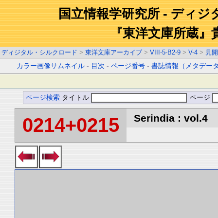
国立情報学研究所 - ディ
『東洋文庫所蔵』
ディジタル・シルクロード
>
東洋文庫アーカイブ
>
VIII-5-B2-9
>
V-4
>
見開
カラー画像サムネイル
-
目次
-
ページ番号
-
書誌情報（メタデー
ページ検索
タイトル
ページ
Serindia : vol.4
0214+0215