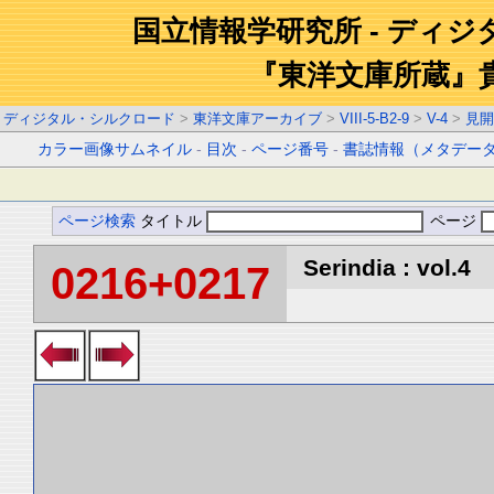
国立情報学研究所 - ディ
『東洋文庫所蔵』
ディジタル・シルクロード
>
東洋文庫アーカイブ
>
VIII-5-B2-9
>
V-4
>
見開
カラー画像サムネイル
-
目次
-
ページ番号
-
書誌情報（メタデー
ページ検索
タイトル
ページ
Serindia : vol.4
0216+0217