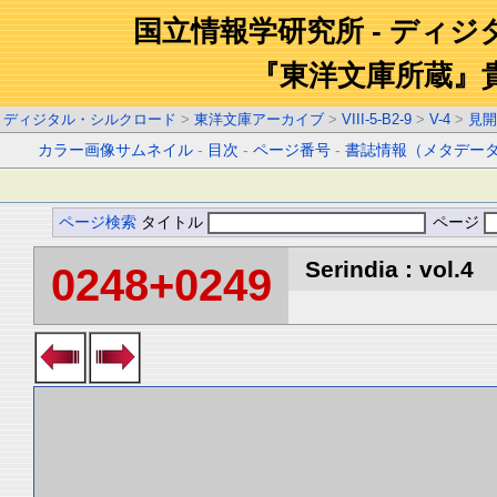
国立情報学研究所 - ディ
『東洋文庫所蔵』
ディジタル・シルクロード
>
東洋文庫アーカイブ
>
VIII-5-B2-9
>
V-4
>
見開
カラー画像サムネイル
-
目次
-
ページ番号
-
書誌情報（メタデー
ページ検索
タイトル
ページ
Serindia : vol.4
0248+0249