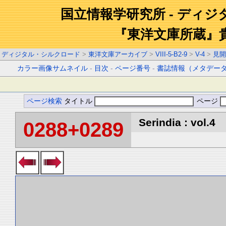
国立情報学研究所 - ディ
『東洋文庫所蔵』
ディジタル・シルクロード
>
東洋文庫アーカイブ
>
VIII-5-B2-9
>
V-4
>
見開
カラー画像サムネイル
-
目次
-
ページ番号
-
書誌情報（メタデー
ページ検索
タイトル
ページ
Serindia : vol.4
0288+0289