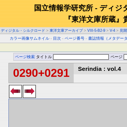
国立情報学研究所 - ディ
『東洋文庫所蔵』
ディジタル・シルクロード
>
東洋文庫アーカイブ
>
VIII-5-B2-9
>
V-4
>
見開
カラー画像サムネイル
-
目次
-
ページ番号
-
書誌情報（メタデー
ページ検索
タイトル
ページ
Serindia : vol.4
0290+0291