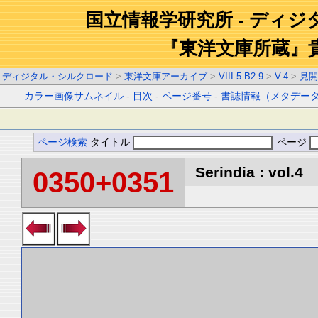
国立情報学研究所 - ディ
『東洋文庫所蔵』
ディジタル・シルクロード
>
東洋文庫アーカイブ
>
VIII-5-B2-9
>
V-4
>
見開
カラー画像サムネイル
-
目次
-
ページ番号
-
書誌情報（メタデー
ページ検索
タイトル
ページ
Serindia : vol.4
0350+0351