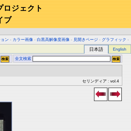
プロジェクト
イブ
ション
-
カラー画像
-
白黒高解像度画像
-
見開きページ
-
グラフィック
-
日本語
English
全文検索
セリンディア : vol.4