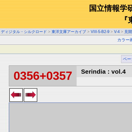
国立情報学
『
ディジタル・シルクロード
>
東洋文庫アーカイブ
>
VIII-5-B2-9
>
V-4
>
見開
カラー
ペー
Serindia : vol.4
0356+0357