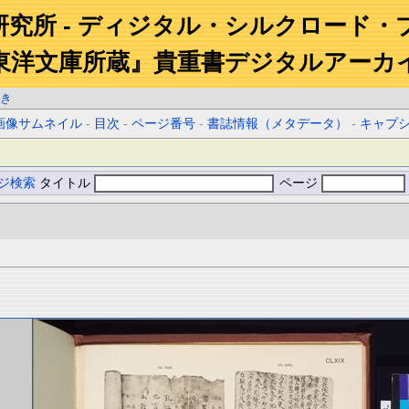
研究所 - ディジタル・シルクロード・
東洋文庫所蔵』貴重書デジタルアーカ
き
画像サムネイル
-
目次
-
ページ番号
-
書誌情報（メタデータ）
-
キャプ
ジ検索
タイトル
ページ