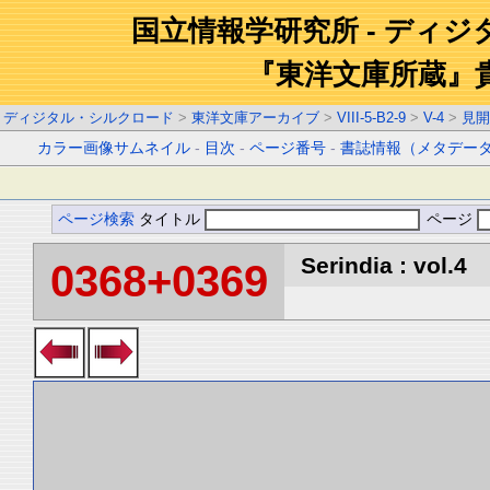
国立情報学研究所 - ディ
『東洋文庫所蔵』
ディジタル・シルクロード
>
東洋文庫アーカイブ
>
VIII-5-B2-9
>
V-4
>
見開
カラー画像サムネイル
-
目次
-
ページ番号
-
書誌情報（メタデー
ページ検索
タイトル
ページ
Serindia : vol.4
0368+0369