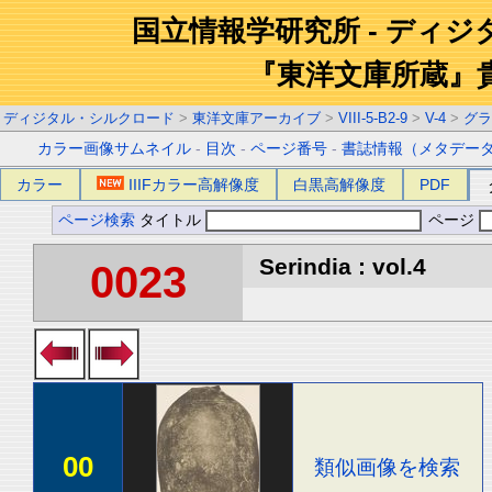
国立情報学研究所 - ディ
『東洋文庫所蔵』
ディジタル・シルクロード
>
東洋文庫アーカイブ
>
VIII-5-B2-9
>
V-4
>
グラ
カラー画像サムネイル
-
目次
-
ページ番号
-
書誌情報（メタデー
カラー
IIIFカラー高解像度
白黒高解像度
PDF
ページ検索
タイトル
ページ
Serindia : vol.4
0023
00
類似画像を検索