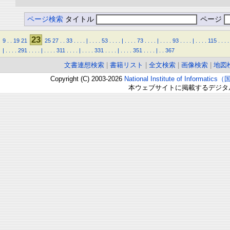
ページ検索
タイトル
ページ
23
9
.
.
19
21
25
27
.
.
33
.
.
.
.
|
.
.
.
.
53
.
.
.
.
|
.
.
.
.
73
.
.
.
.
|
.
.
.
.
93
.
.
.
.
|
.
.
.
.
115
.
.
.
.
|
.
.
.
.
291
.
.
.
.
|
.
.
.
.
311
.
.
.
.
|
.
.
.
.
331
.
.
.
.
|
.
.
.
.
351
.
.
.
.
|
.
.
367
文書連想検索
|
書籍リスト
|
全文検索
|
画像検索
|
地図
Copyright (C) 2003-2026
National Institute of Inform
本ウェブサイトに掲載するデジタ