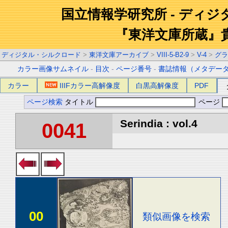
国立情報学研究所 - ディ
『東洋文庫所蔵』
ディジタル・シルクロード
>
東洋文庫アーカイブ
>
VIII-5-B2-9
>
V-4
>
グラ
カラー画像サムネイル
-
目次
-
ページ番号
-
書誌情報（メタデー
カラー
IIIFカラー高解像度
白黒高解像度
PDF
ページ検索
タイトル
ページ
Serindia : vol.4
0041
00
類似画像を検索