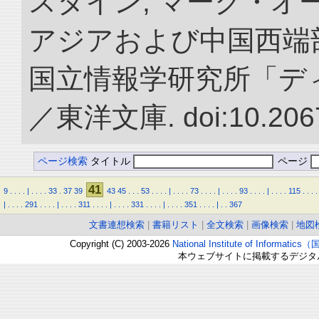
スタイン, マーク・オー
アジアおよび中国西端
国立情報学研究所「デ
／東洋文庫. doi:10.2067
ページ検索
タイトル
ページ
41
9
.
.
.
.
|
.
.
.
.
33
.
37
39
43
45
.
.
.
53
.
.
.
.
|
.
.
.
.
73
.
.
.
.
|
.
.
.
.
93
.
.
.
.
|
.
.
.
.
115
.
.
.
.
|
.
.
.
.
291
.
.
.
.
|
.
.
.
.
311
.
.
.
.
|
.
.
.
.
331
.
.
.
.
|
.
.
.
.
351
.
.
.
.
|
.
.
367
文書連想検索
|
書籍リスト
|
全文検索
|
画像検索
|
地図
Copyright (C) 2003-2026
National Institute of Inform
本ウェブサイトに掲載するデジタ