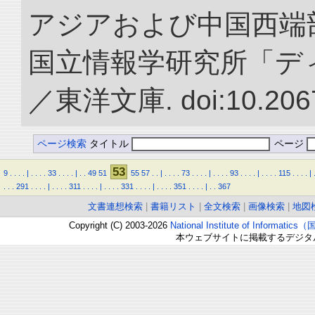
アジアおよび中国西端
国立情報学研究所「デ
／東洋文庫. doi:10.2067
ページ検索
タイトル
ページ
53
9
.
.
.
.
|
.
.
.
.
33
.
.
.
.
|
.
.
49
51
55
57
.
.
|
.
.
.
.
73
.
.
.
.
|
.
.
.
.
93
.
.
.
.
|
.
.
.
.
115
.
.
.
.
|
.
.
.
291
.
.
.
.
|
.
.
.
.
311
.
.
.
.
|
.
.
.
.
331
.
.
.
.
|
.
.
.
.
351
.
.
.
.
|
.
.
367
文書連想検索
|
書籍リスト
|
全文検索
|
画像検索
|
地図
Copyright (C) 2003-2026
National Institute of Inform
本ウェブサイトに掲載するデジタ