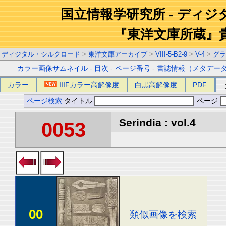
国立情報学研究所 - ディ
『東洋文庫所蔵』
ディジタル・シルクロード
>
東洋文庫アーカイブ
>
VIII-5-B2-9
>
V-4
>
グラ
カラー画像サムネイル
-
目次
-
ページ番号
-
書誌情報（メタデー
カラー
IIIFカラー高解像度
白黒高解像度
PDF
ページ検索
タイトル
ページ
Serindia : vol.4
0053
00
類似画像を検索