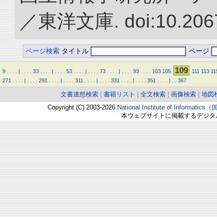
／東洋文庫. doi:10.2067
ページ検索
タイトル
ページ
109
9
.
.
.
.
|
.
.
.
.
33
.
.
.
.
|
.
.
.
.
53
.
.
.
.
|
.
.
.
.
73
.
.
.
.
|
.
.
.
.
93
.
.
.
.
103
105
111
113
11
271
.
.
.
.
|
.
.
.
.
291
.
.
.
.
|
.
.
.
.
311
.
.
.
.
|
.
.
.
.
331
.
.
.
.
|
.
.
.
.
351
.
.
.
.
|
.
.
367
文書連想検索
|
書籍リスト
|
全文検索
|
画像検索
|
地図
Copyright (C) 2003-2026
National Institute of Inform
本ウェブサイトに掲載するデジタ