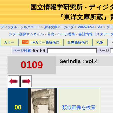
国立情報学研究所 - ディ
『東洋文庫所蔵』
ディジタル・シルクロード
>
東洋文庫アーカイブ
>
VIII-5-B2-9
>
V-4
>
グラ
カラー画像サムネイル
-
目次
-
ページ番号
-
書誌情報（メタデー
カラー
IIIFカラー高解像度
白黒高解像度
PDF
ページ検索
タイトル
ページ
Serindia : vol.4
0109
00
類似画像を検索