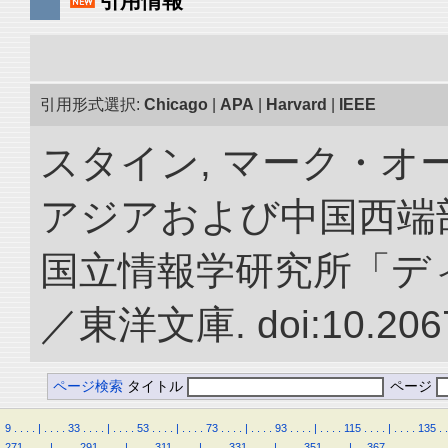
引用情報
引用形式選択:
Chicago
|
APA
|
Harvard
|
IEEE
スタイン, マーク・オー
アジアおよび中国西端
国立情報学研究所「デ
／東洋文庫. doi:10.2067
ページ検索
タイトル
ページ
9
.
.
.
.
|
.
.
.
.
33
.
.
.
.
|
.
.
.
.
53
.
.
.
.
|
.
.
.
.
73
.
.
.
.
|
.
.
.
.
93
.
.
.
.
|
.
.
.
.
115
.
.
.
.
|
.
.
.
.
135
.
.
271
.
.
.
.
|
.
.
.
.
291
.
.
.
.
|
.
.
.
.
311
.
.
.
.
|
.
.
.
.
331
.
.
.
.
|
.
.
.
.
351
.
.
.
.
|
.
.
367