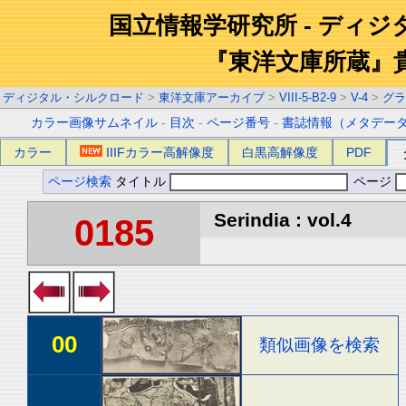
国立情報学研究所 - ディ
『東洋文庫所蔵』
ディジタル・シルクロード
>
東洋文庫アーカイブ
>
VIII-5-B2-9
>
V-4
>
グラ
カラー画像サムネイル
-
目次
-
ページ番号
-
書誌情報（メタデー
カラー
IIIFカラー高解像度
白黒高解像度
PDF
ページ検索
タイトル
ページ
Serindia : vol.4
0185
00
類似画像を検索