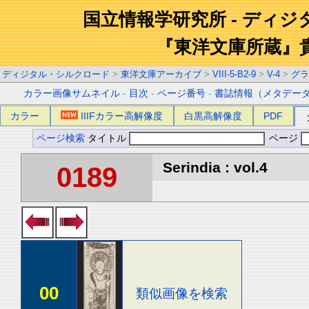
国立情報学研究所 - ディ
『東洋文庫所蔵』
ディジタル・シルクロード
>
東洋文庫アーカイブ
>
VIII-5-B2-9
>
V-4
>
グラ
カラー画像サムネイル
-
目次
-
ページ番号
-
書誌情報（メタデー
カラー
IIIFカラー高解像度
白黒高解像度
PDF
ページ検索
タイトル
ページ
Serindia : vol.4
0189
00
類似画像を検索