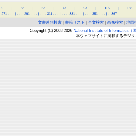
9
.
.
.
.
|
.
.
.
.
33
.
.
.
.
|
.
.
.
.
53
.
.
.
.
|
.
.
.
.
73
.
.
.
.
|
.
.
.
.
93
.
.
.
.
|
.
.
.
.
115
.
.
.
.
|
.
.
.
.
135
.
.
271
.
.
.
.
|
.
.
.
.
291
.
.
.
.
|
.
.
.
.
311
.
.
.
.
|
.
.
.
.
331
.
.
.
.
|
.
.
.
.
351
.
.
.
.
|
.
.
367
文書連想検索
|
書籍リスト
|
全文検索
|
画像検索
|
地図
Copyright (C) 2003-2026
National Institute of Inform
本ウェブサイトに掲載するデジタ