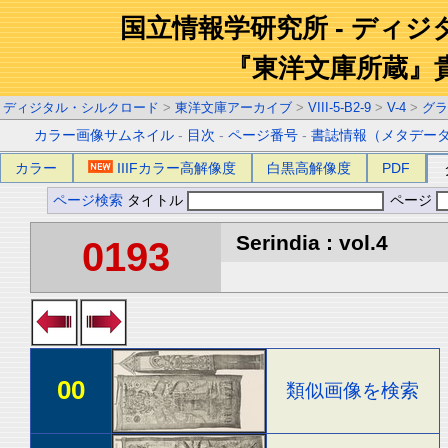
国立情報学研究所 - ディ
『東洋文庫所蔵』
ディジタル・シルクロード
>
東洋文庫アーカイブ
>
VIII-5-B2-9
>
V-4
>
グラ
カラー画像サムネイル
-
目次
-
ページ番号
-
書誌情報（メタデー
カラー
IIIFカラー高解像度
白黒高解像度
PDF
ページ検索
タイトル
ページ
Serindia : vol.4
0193
00
類似画像を検索