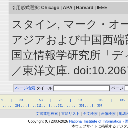
引用形式選択:
Chicago
|
APA
|
Harvard
|
IEEE
スタイン, マーク・オー
アジアおよび中国西端
国立情報学研究所「デ
／東洋文庫. doi:10.2067
ページ検索
タイトル
ページ
9
.
.
.
.
|
.
.
.
.
33
.
.
.
.
|
.
.
.
.
53
.
.
.
.
|
.
.
.
.
73
.
.
.
.
|
.
.
.
.
93
.
.
.
.
|
.
.
.
.
115
.
.
.
.
|
.
.
.
.
135
.
.
.
.
.
|
.
.
.
.
291
.
.
.
.
|
.
.
.
.
311
.
.
.
.
|
.
.
.
.
331
.
.
.
.
|
.
.
.
.
351
.
.
.
.
|
.
.
367
文書連想検索
|
書籍リスト
|
全文検索
|
画像検索
|
地図
Copyright (C) 2003-2026
National Institute of Inform
本ウェブサイトに掲載するデジタ