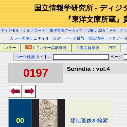
国立情報学研究所 - ディ
『東洋文庫所蔵』
ディジタル・シルクロード
>
東洋文庫アーカイブ
>
VIII-5-B2-9
>
V-4
>
グラ
カラー画像サムネイル
-
目次
-
ページ番号
-
書誌情報（メタデー
カラー
IIIFカラー高解像度
白黒高解像度
PDF
ページ検索
タイトル
ページ
Serindia : vol.4
0197
00
類似画像を検索