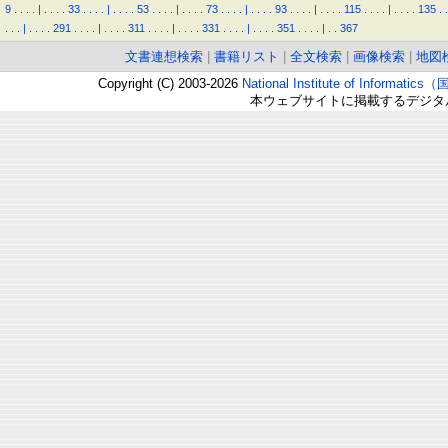
9
.
.
.
.
|
.
.
.
.
33
.
.
.
.
|
.
.
.
.
53
.
.
.
.
|
.
.
.
.
73
.
.
.
.
|
.
.
.
.
93
.
.
.
.
|
.
.
.
.
115
.
.
.
.
|
.
.
.
.
135
.
.
.
.
.
|
.
.
.
.
291
.
.
.
.
|
.
.
.
.
311
.
.
.
.
|
.
.
.
.
331
.
.
.
.
|
.
.
.
.
351
.
.
.
.
|
.
.
367
文書連想検索
|
書籍リスト
|
全文検索
|
画像検索
|
地図
Copyright (C) 2003-2026
National Institute of Inform
本ウェブサイトに掲載するデジタ