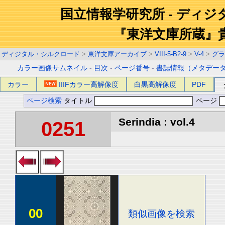
国立情報学研究所 - ディ
『東洋文庫所蔵』
ディジタル・シルクロード
>
東洋文庫アーカイブ
>
VIII-5-B2-9
>
V-4
>
グラ
カラー画像サムネイル
-
目次
-
ページ番号
-
書誌情報（メタデー
カラー
IIIFカラー高解像度
白黒高解像度
PDF
ページ検索
タイトル
ページ
Serindia : vol.4
0251
00
類似画像を検索