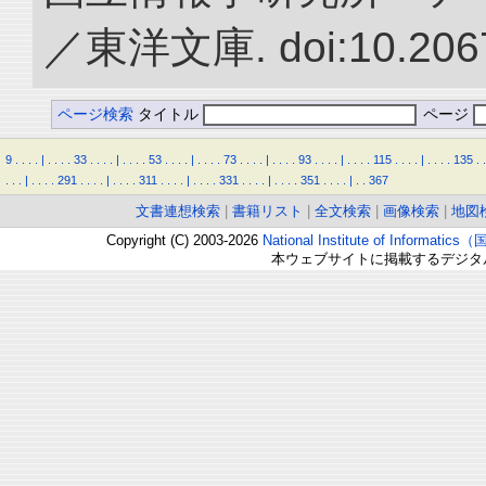
／東洋文庫. doi:10.2067
ページ検索
タイトル
ページ
9
.
.
.
.
|
.
.
.
.
33
.
.
.
.
|
.
.
.
.
53
.
.
.
.
|
.
.
.
.
73
.
.
.
.
|
.
.
.
.
93
.
.
.
.
|
.
.
.
.
115
.
.
.
.
|
.
.
.
.
135
.
.
.
.
.
|
.
.
.
.
291
.
.
.
.
|
.
.
.
.
311
.
.
.
.
|
.
.
.
.
331
.
.
.
.
|
.
.
.
.
351
.
.
.
.
|
.
.
367
文書連想検索
|
書籍リスト
|
全文検索
|
画像検索
|
地図
Copyright (C) 2003-2026
National Institute of Inform
本ウェブサイトに掲載するデジタ