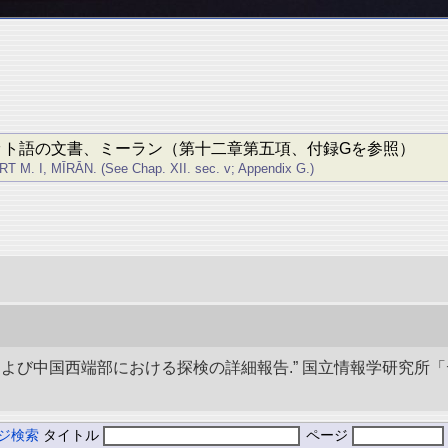
ベット語の文書、ミーラン（第十二章第五項、付録Gを参照）
I, MĪRĀN. (See Chap. XII. sec. v; Appendix G.)
アおよび中国西端部における探検の詳細報告.” 国立情報学研究所
ジ検索
タイトル
ページ