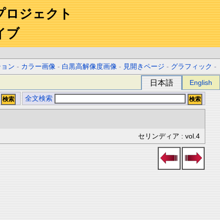
プロジェクト
イブ
ション
-
カラー画像
-
白黒高解像度画像
-
見開きページ
-
グラフィック
-
日本語
English
全文検索
セリンディア : vol.4