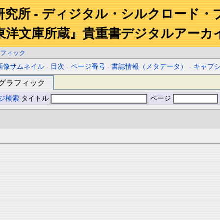
研究所 - ディジタル・シルクロード・
東洋文庫所蔵』貴重書デジタルアーカ
フィック
画像サムネイル
-
目次
-
ページ番号
-
書誌情報（メタデータ）
-
キャプ
グラフィック
ジ検索
タイトル
ページ