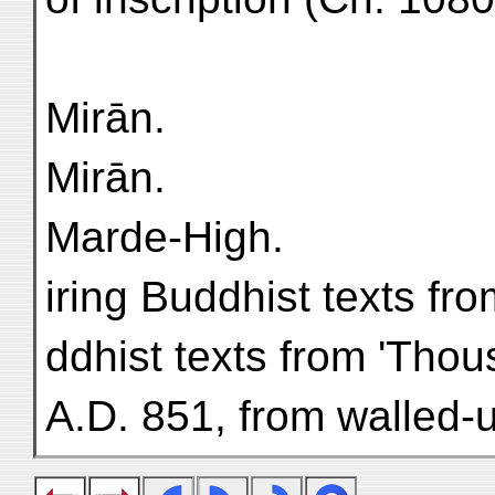
Mirān.
Mirān.
Marde-High.
iring Buddhist texts f
ddhist texts from 'Tho
A.D. 851, from walled