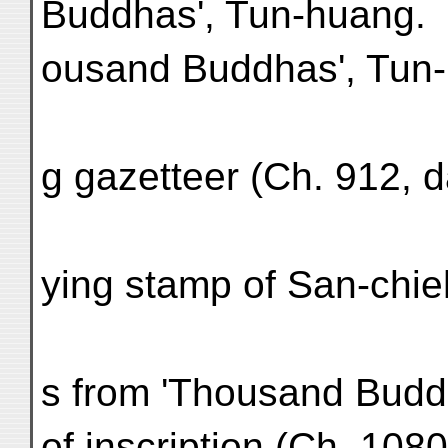
Buddhas', Tun-huang.
ousand Buddhas', Tun
g gazetteer (Ch. 912, 
ying stamp of San-chi
s from 'Thousand Budd
of inscription (Ch. 10