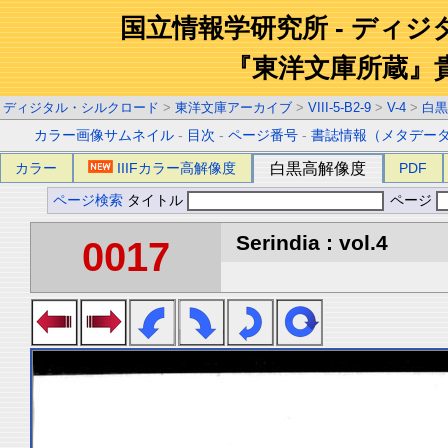
国立情報学研究所 - ディ
『東洋文庫所蔵』
ディジタル・シルクロード
>
東洋文庫アーカイブ
>
VIII-5-B2-9
>
V-4
>
白黒
カラー画像サムネイル
-
目次
-
ページ番号
-
書誌情報（メタデー
カラー
IIIFカラー高解像度
白黒高解像度
PDF
ページ検索
タイトル
ページ
Serindia : vol.4
0017