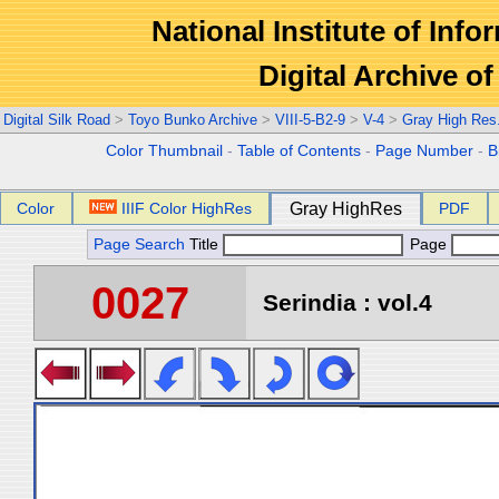
National Institute of Info
Digital Archive 
Digital Silk Road
>
Toyo Bunko Archive
>
VIII-5-B2-9
>
V-4
>
Gray High Res
Color Thumbnail
-
Table of Contents
-
Page Number
-
B
Color
IIIF Color HighRes
Gray HighRes
PDF
Page Search
Title
Page
0027
Serindia : vol.4