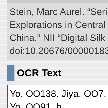
Stein, Marc Aurel. “Ser
Explorations in Centra
China.” NII “Digital Sil
doi:10.20676/00000183
OCR Text
Yo. OO138. Jiya. OO7.
Yo. OO91. b.