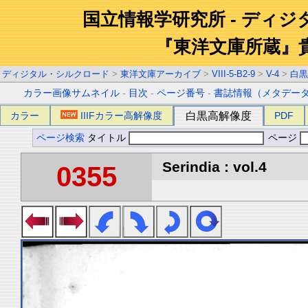
国立情報学研究所 - ディ
『東洋文庫所蔵』
ディジタル・シルクロード
>
東洋文庫アーカイブ
>
VIII-5-B2-9
>
V-4
>
白黒
カラー画像サムネイル
-
目次
-
ページ番号
-
書誌情報（メタデー
カラー
IIIFカラー高解像度
白黒高解像度
PDF
ページ検索
タイトル
ページ
Serindia : vol.4
0355