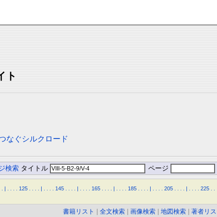
イト
写真でつなぐシルクロード
ジ検索
タイトル
ページ
.
|
.
.
.
.
125
.
.
.
.
|
.
.
.
.
145
.
.
.
.
|
.
.
.
.
165
.
.
.
.
|
.
.
.
.
185
.
.
.
.
|
.
.
.
.
205
.
.
.
.
|
.
.
.
.
225
.
.
書籍リスト
|
全文検索
|
画像検索
|
地図検索
|
著者リス