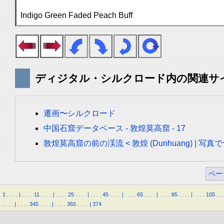
Indigo Green Faded Peach Buff
ディジタル・シルクロード内の関連サ
遷画〜シルクロード
中国石窟データベース - 敦煌莫高窟 - 17
敦煌莫高窟の前の渓流 < 敦煌 (Dunhuang) | 
ペー
1
.
.
.
.
|
.
.
.
.
11
.
.
.
.
|
.
.
.
.
25
.
.
.
.
|
.
.
.
.
45
.
.
.
.
|
.
.
.
.
65
.
.
.
.
|
.
.
.
.
85
.
.
.
.
|
.
.
.
.
105
.
.
.
.
.
.
.
|
.
.
.
.
345
.
.
.
.
|
.
.
.
.
365
.
.
.
.
|
374