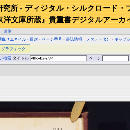
研究所 - ディジタル・シルクロード・
東洋文庫所蔵』貴重書デジタルアーカ
ー画像
画像サムネイル
-
目次
-
ページ番号
-
書誌情報（メタデータ）
-
キャプ
グラフィック
ジ検索
タイトル
ページ