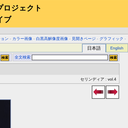
プロジェクト
イブ
ション
-
カラー画像
-
白黒高解像度画像
-
見開きページ
-
グラフィック
-
日本語
English
全文検索
セリンディア : vol.4