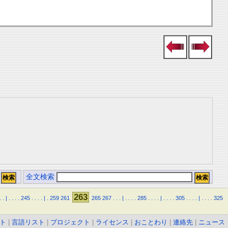
全文検索
263
.
.
|
.
.
.
.
245
.
.
.
.
|
.
259
261
265
267
.
.
.
|
.
.
.
.
285
.
.
.
.
|
.
.
.
.
305
.
.
.
.
|
.
.
.
.
325
ト
|
言語リスト
|
プロジェクト
|
ライセンス
|
おことわり
|
連絡先
|
ニュース