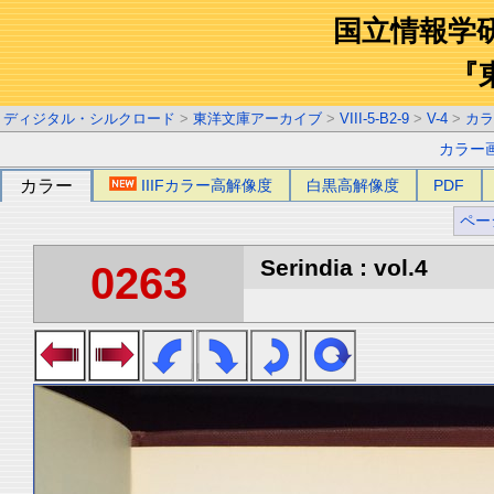
国立情報学
『
ディジタル・シルクロード
>
東洋文庫アーカイブ
>
VIII-5-B2-9
>
V-4
>
カラ
カラー
カラー
IIIFカラー高解像度
白黒高解像度
PDF
ペー
Serindia : vol.4
0263