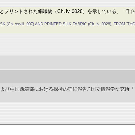
 007）とプリントされた絹織物（Ch. lv. 0028）を示して
. xxviii. 007) AND PRINTED SILK FABRIC (Ch. lv. 0028), FROM ‛THOUS
アおよび中国西端部における探検の詳細報告.” 国立情報学研究所