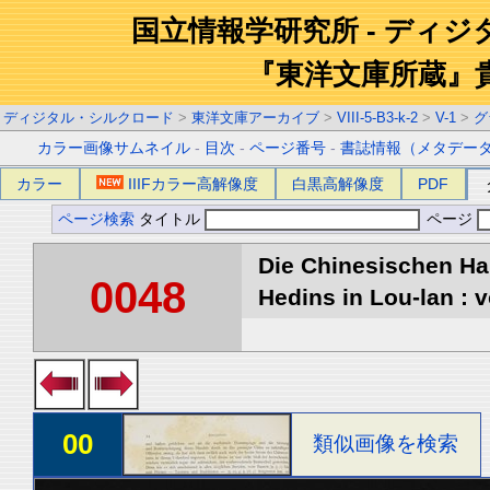
国立情報学研究所 - ディ
『東洋文庫所蔵』
ディジタル・シルクロード
>
東洋文庫アーカイブ
>
VIII-5-B3-k-2
>
V-1
>
グ
カラー画像サムネイル
-
目次
-
ページ番号
-
書誌情報（メタデー
カラー
IIIFカラー高解像度
白黒高解像度
PDF
ページ検索
タイトル
ページ
Die Chinesischen Ha
0048
Hedins in Lou-lan : v
00
類似画像を検索