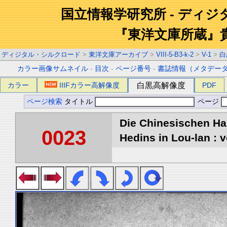
国立情報学研究所 - ディ
『東洋文庫所蔵』
ディジタル・シルクロード
>
東洋文庫アーカイブ
>
VIII-5-B3-k-2
>
V-1
>
白
カラー画像サムネイル
-
目次
-
ページ番号
-
書誌情報（メタデー
カラー
IIIFカラー高解像度
白黒高解像度
PDF
ページ検索
タイトル
ページ
Die Chinesischen Ha
0023
Hedins in Lou-lan : v