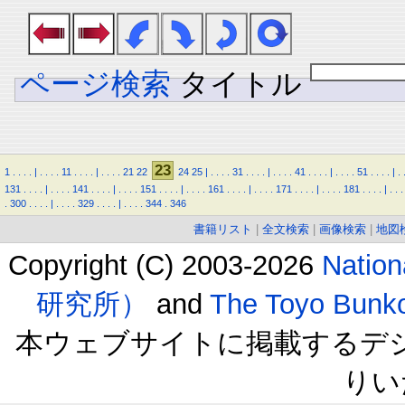
ページ検索
タイトル
23
1
.
.
.
.
|
.
.
.
.
11
.
.
.
.
|
.
.
.
.
21
22
24
25
|
.
.
.
.
31
.
.
.
.
|
.
.
.
.
41
.
.
.
.
|
.
.
.
.
51
.
.
.
.
|
.
131
.
.
.
.
|
.
.
.
.
141
.
.
.
.
|
.
.
.
.
151
.
.
.
.
|
.
.
.
.
161
.
.
.
.
|
.
.
.
.
171
.
.
.
.
|
.
.
.
.
181
.
.
.
.
|
.
.
.
.
300
.
.
.
.
|
.
.
.
.
329
.
.
.
.
|
.
.
.
.
344
.
346
書籍リスト
|
全文検索
|
画像検索
|
地図
Copyright (C) 2003-2026
Natio
研究所）
and
The Toyo B
本ウェブサイトに掲載するデ
りい