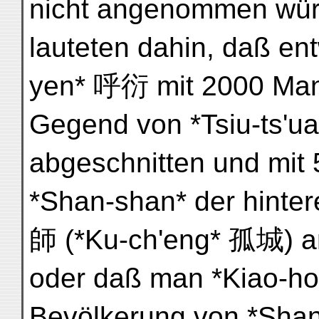
nicht angenommen wür
lauteten dahin, daß en
yen* 呼衍 mit 2000 Man
Gegend von *Tsiu-ts'u
abgeschnitten und mit
*Shan-shan* der hinte
師 (*Ku-ch'eng* 孤城) an
oder daß man *Kiao-h
Bevölkerung von *Shan