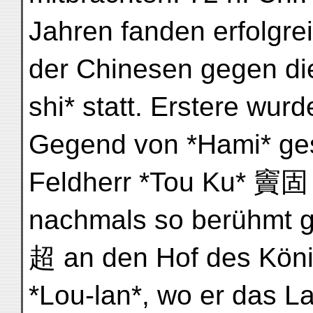
Jahren fanden erfolgre
der Chinesen gegen die
shi* statt. Erstere wurd
Gegend von *Hami* ges
Feldherr *Tou Ku* 竇固
nachmals so berühmt 
超 an den Hof des Kön
*Lou-lan*, wo er das L