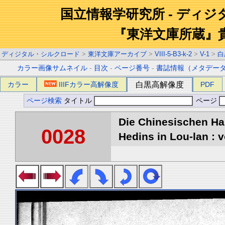
国立情報学研究所 - ディ
『東洋文庫所蔵』
ディジタル・シルクロード
>
東洋文庫アーカイブ
>
VIII-5-B3-k-2
>
V-1
>
白
カラー画像サムネイル
-
目次
-
ページ番号
-
書誌情報（メタデー
カラー
IIIFカラー高解像度
白黒高解像度
PDF
ページ検索
タイトル
ページ
Die Chinesischen Ha
0028
Hedins in Lou-lan : v