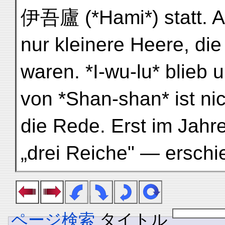
伊吾廬 (*Hami*) statt. A
nur kleinere Heere, die 
waren. *I-wu-lu* blieb
von *Shan-shan* ist nic
die Rede. Erst im Jahr
„drei Reiche" — ersch
ページ検索
タイトル