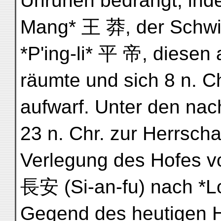
Unruhen bedrängt, in
Mang* 王 莽, der Schwie
*P'ing-li* 平 帝, diese
räumte und sich 8 n. C
aufwarf. Unter den na
23 n. Chr. zur Herrsch
Verlegung des Hofes v
長安 (Si-an-fu) nach *L
Gegend des heutigen H