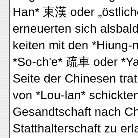
Han* 東漢 oder „östlich
erneuerten sich alsbald 
keiten mit den *Hiung-
*So-ch'e* 疏車 oder *Ya
Seite der Chinesen trat
von *Lou-lan* schickte
Gesandtschaft nach Ch
Statthalterschaft zu er