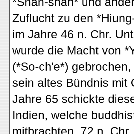
*Shan-shan* und andere
Zuflucht zu den *Hiun
im Jahre 46 n. Chr. Un
wurde die Macht von *
(*So-ch'e*) gebrochen,
sein altes Bündnis mit 
Jahre 65 schickte dies
Indien, welche buddhi
mitbrachten. 72 n. Chr