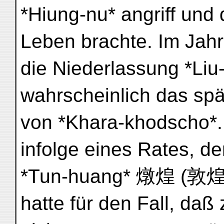
*Hiung-nu* angriff und
Leben brachte. Im Jah
die Niederlassung *Liu
wahrscheinlich das spä
von *Khara-khodscho*.
infolge eines Rates, d
*Tun-huang* 燉煌 (敦煌,
hatte für den Fall, da