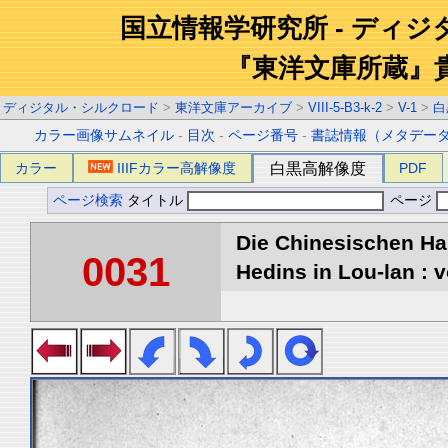
国立情報学研究所 - ディ
『東洋文庫所蔵』
ディジタル・シルクロード
>
東洋文庫アーカイブ
>
VIII-5-B3-k-2
>
V-1
>
白
カラー画像サムネイル
-
目次
-
ページ番号
-
書誌情報（メタデー
カラー
IIIFカラー高解像度
白黒高解像度
PDF
ページ検索
タイトル
ページ
Die Chinesischen Ha
0031
Hedins in Lou-lan : v