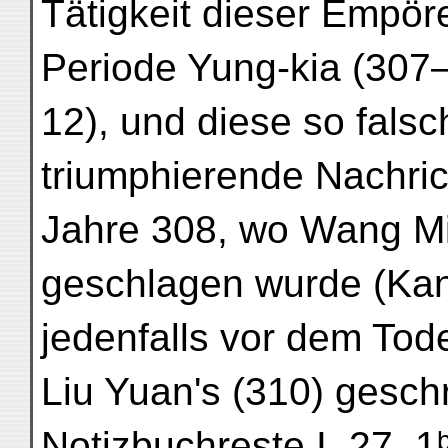
Tätigkeit dieser Empörer
Periode Yung-kia (307—
12), und diese so falsc
triumphierende Nachricht
Jahre 308, wo Wang Mi
geschlagen wurde (Kang
jedenfalls vor dem Tod
Liu Yuan's (310) gesch
Notizbuchreste I, 27, 1