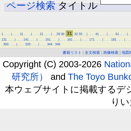
ページ検索
タイトル
31
1
.
.
.
.
|
.
.
.
.
11
.
.
.
.
|
.
.
.
.
21
.
.
.
.
|
.
.
29
30
32
33
.
.
|
.
.
.
.
41
.
.
.
.
|
.
.
.
.
51
.
.
.
.
|
.
131
.
.
.
.
|
.
.
.
.
141
.
.
.
.
|
.
.
.
.
151
.
.
.
.
|
.
.
.
.
161
.
.
.
.
|
.
.
.
.
171
.
.
.
.
|
.
.
.
.
181
.
.
.
.
|
.
.
.
.
300
.
.
.
.
|
.
.
.
.
329
.
.
.
.
|
.
.
.
.
344
.
346
書籍リスト
|
全文検索
|
画像検索
|
地図
Copyright (C) 2003-2026
Natio
研究所）
and
The Toyo B
本ウェブサイトに掲載するデ
りい