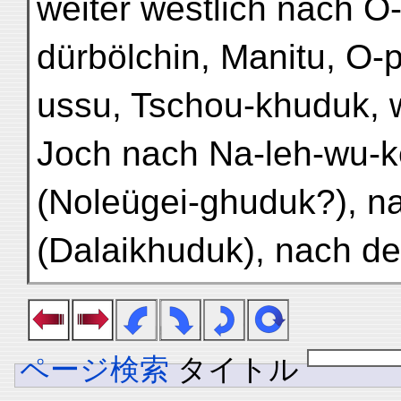
weiter westlich nach O-
dürbölchin, Manitu, O-
ussu, Tschou-khuduk, w
Joch nach Na-leh-wu-k
(Noleügei-ghuduk?), n
(Dalaikhuduk), nach d
ページ検索
タイトル