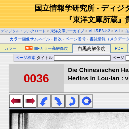
国立情報学研究所 - ディ
『東洋文庫所蔵』
ディジタル・シルクロード
>
東洋文庫アーカイブ
>
VIII-5-B3-k-2
>
V-1
>
白
カラー画像サムネイル
-
目次
-
ページ番号
-
書誌情報（メタデー
カラー
IIIFカラー高解像度
白黒高解像度
PDF
ページ検索
タイトル
ページ
Die Chinesischen Ha
0036
Hedins in Lou-lan : v