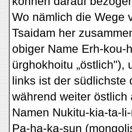
können darauf bezoge
Wo nämlich die Wege 
Tsaidam her zusamment
obiger Name Erh-kou-ha
ürghokhoitu „östlich"),
links ist der südlichste
während weiter östlic
Namen Nukitu-kia-ta-li-
Pa-ha-ka-sun (mongoli