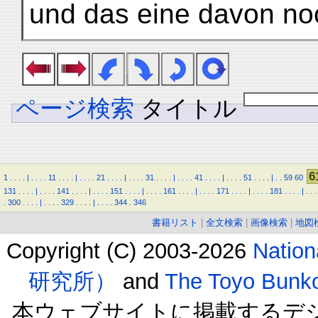
und das eine davon no
ページ検索
タイトル
6
1
.
.
.
.
|
.
.
.
.
11
.
.
.
.
|
.
.
.
.
21
.
.
.
.
|
.
.
.
.
31
.
.
.
.
|
.
.
.
.
41
.
.
.
.
|
.
.
.
.
51
.
.
.
.
|
.
.
59
60
131
.
.
.
.
|
.
.
.
.
141
.
.
.
.
|
.
.
.
.
151
.
.
.
.
|
.
.
.
.
161
.
.
.
.
|
.
.
.
.
171
.
.
.
.
|
.
.
.
.
181
.
.
.
.
|
.
.
.
.
300
.
.
.
.
|
.
.
.
.
329
.
.
.
.
|
.
.
.
.
344
.
346
書籍リスト
|
全文検索
|
画像検索
|
地図
Copyright (C) 2003-2026
Natio
研究所）
and
The Toyo B
本ウェブサイトに掲載するデ