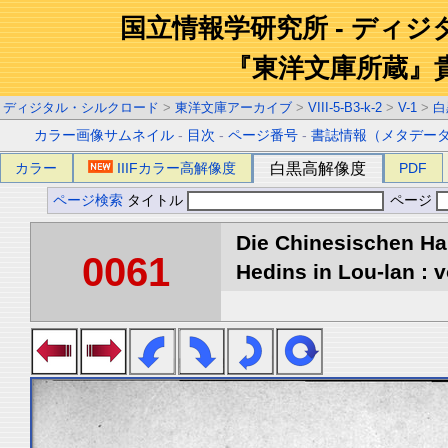
国立情報学研究所 - ディ
『東洋文庫所蔵』
ディジタル・シルクロード
>
東洋文庫アーカイブ
>
VIII-5-B3-k-2
>
V-1
>
白
カラー画像サムネイル
-
目次
-
ページ番号
-
書誌情報（メタデー
カラー
IIIFカラー高解像度
白黒高解像度
PDF
ページ検索
タイトル
ページ
Die Chinesischen Ha
0061
Hedins in Lou-lan : v