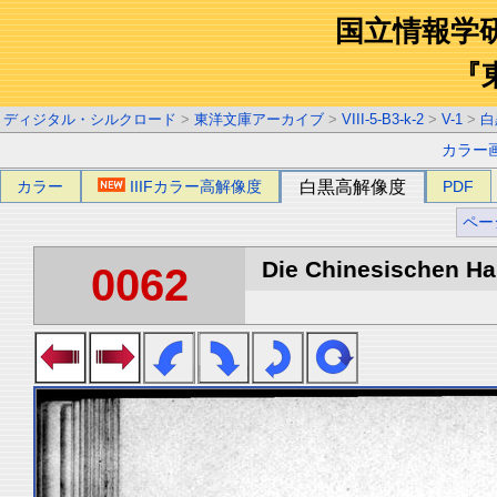
国立情報学
『
ディジタル・シルクロード
>
東洋文庫アーカイブ
>
VIII-5-B3-k-2
>
V-1
>
白
カラー
カラー
IIIFカラー高解像度
白黒高解像度
PDF
ペー
Die Chinesischen Han
0062