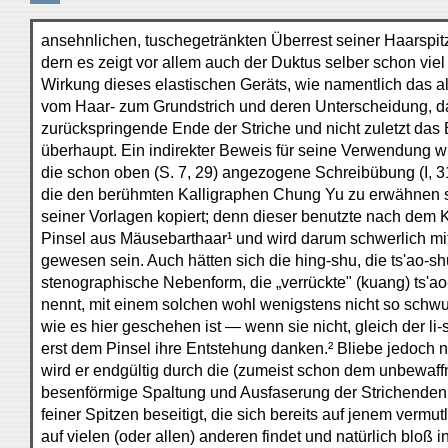
ansehnlichen, tuschegetränkten Überrest seiner Haarspitz
dern es zeigt vor allem auch der Duktus selber schon viel
Wirkung dieses elastischen Geräts, wie namentlich das a
vom Haar- zum Grundstrich und deren Unterscheidung, d
zurückspringende Ende der Striche und nicht zuletzt da
überhaupt. Ein indirekter Beweis für seine Verwendung wi
die schon oben (S. 7, 29) angezogene Schreibübung (I, 31, 
die den berühmten Kalligraphen Chung Yu zu erwähnen s
seiner Vorlagen kopiert; denn dieser benutzte nach dem
Pinsel aus Mäusebarthaar¹ und wird darum schwerlich m
gewesen sein. Auch hätten sich die hing-shu, die ts'ao-sh
stenographische Nebenform, die „verrückte" (kuang) ts'ao
nennt, mit einem solchen wohl wenigstens nicht so schwu
wie es hier geschehen ist — wenn sie nicht, gleich der li-
erst dem Pinsel ihre Entstehung danken.² Bliebe jedoch n
wird er endgültig durch die (zumeist schon dem unbewaf
besenförmige Spaltung und Ausfaserung der Strichenden 
feiner Spitzen beseitigt, die sich bereits auf jenem vermu
auf vielen (oder allen) anderen findet und natürlich bloß i