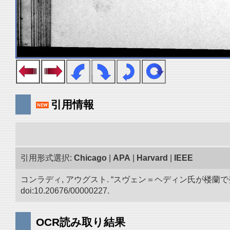
引用情報
引用形式選択:
Chicago
|
APA
|
Harvard
|
IEEE
コンラディ, アウグスト. “スヴェン＝ヘディン氏が楼
doi:10.20676/00000227.
OCR読み取り結果