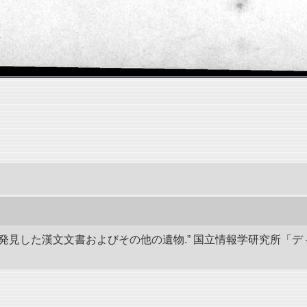
蘭で発見した漢文文書およびその他の遺物.” 国立情報学研究所「