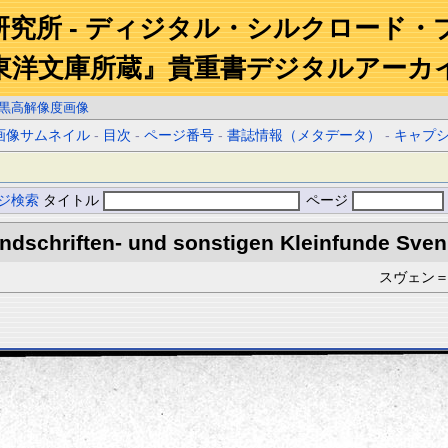
研究所 - ディジタル・シルクロード・
東洋文庫所蔵』貴重書デジタルアーカ
黒高解像度画像
画像サムネイル
-
目次
-
ページ番号
-
書誌情報（メタデータ）
-
キャプ
ジ検索
タイトル
ページ
dschriften- und sonstigen Kleinfunde Sven 
スヴェン＝