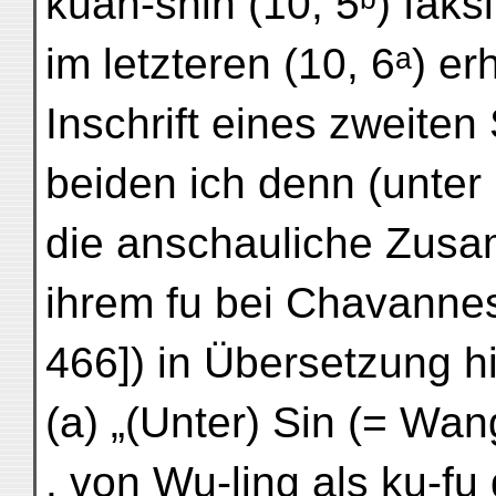
kuan-shih (10, 5ᵇ) faks
im letzteren (10, 6ᵃ) er
Inschrift eines zweiten
beiden ich denn (unter
die anschauliche Zusa
ihrem fu bei Chavannes
466]) in Übersetzung h
(a) „(Unter) Sin (= Wan
. von Wu-ling als ku-fu