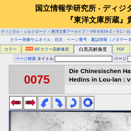
国立情報学研究所 - ディ
『東洋文庫所蔵』
ディジタル・シルクロード
>
東洋文庫アーカイブ
>
VIII-5-B3-k-2
>
V-1
>
白
カラー画像サムネイル
-
目次
-
ページ番号
-
書誌情報（メタデー
カラー
IIIFカラー高解像度
白黒高解像度
PDF
ページ検索
タイトル
ページ
Die Chinesischen Ha
0075
Hedins in Lou-lan : v