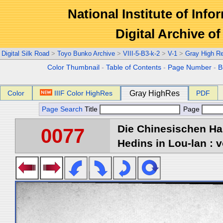
National Institute of Info
Digital Archive 
Digital Silk Road
>
Toyo Bunko Archive
>
VIII-5-B3-k-2
>
V-1
>
Gray High R
Color Thumbnail
-
Table of Contents
-
Page Number
-
B
Color
IIIF Color HighRes
Gray HighRes
PDF
Page Search
Title
Page
Die Chinesischen Ha
0077
Hedins in Lou-lan : v