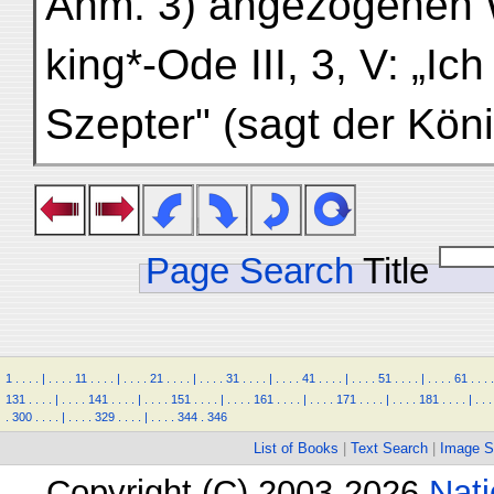
Anm. 3) angezogenen W
king*-Ode III, 3, V: „Ic
Szepter" (sagt der Köni
Page Search
Title
1
.
.
.
.
|
.
.
.
.
11
.
.
.
.
|
.
.
.
.
21
.
.
.
.
|
.
.
.
.
31
.
.
.
.
|
.
.
.
.
41
.
.
.
.
|
.
.
.
.
51
.
.
.
.
|
.
.
.
.
61
.
.
.
.
131
.
.
.
.
|
.
.
.
.
141
.
.
.
.
|
.
.
.
.
151
.
.
.
.
|
.
.
.
.
161
.
.
.
.
|
.
.
.
.
171
.
.
.
.
|
.
.
.
.
181
.
.
.
.
|
.
.
.
.
300
.
.
.
.
|
.
.
.
.
329
.
.
.
.
|
.
.
.
.
344
.
346
List of Books
|
Text Search
|
Image S
Copyright (C) 2003-2026
Nati