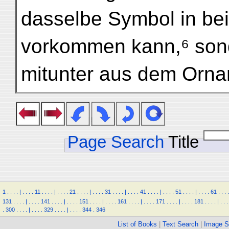
dasselbe Symbol in be
vorkommen kann,⁶ sond
mitunter aus dem Orna
Page Search
Title
1
.
.
.
.
|
.
.
.
.
11
.
.
.
.
|
.
.
.
.
21
.
.
.
.
|
.
.
.
.
31
.
.
.
.
|
.
.
.
.
41
.
.
.
.
|
.
.
.
.
51
.
.
.
.
|
.
.
.
.
61
.
.
.
.
131
.
.
.
.
|
.
.
.
.
141
.
.
.
.
|
.
.
.
.
151
.
.
.
.
|
.
.
.
.
161
.
.
.
.
|
.
.
.
.
171
.
.
.
.
|
.
.
.
.
181
.
.
.
.
|
.
.
.
.
300
.
.
.
.
|
.
.
.
.
329
.
.
.
.
|
.
.
.
.
344
.
346
List of Books
|
Text Search
|
Image S