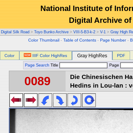
National Institute of Info
Digital Archive 
Digital Silk Road
>
Toyo Bunko Archive
>
VIII-5-B3-k-2
>
V-1
>
Gray High R
Color Thumbnail
-
Table of Contents
-
Page Number
-
B
Color
IIIF Color HighRes
Gray HighRes
PDF
Page Search
Title
Page
Die Chinesischen Ha
0089
Hedins in Lou-lan : v