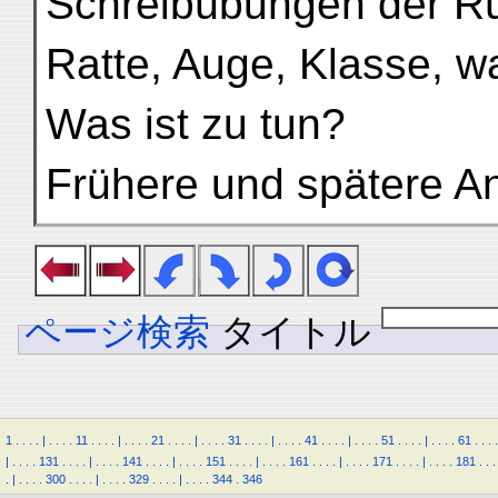
Schreibübungen der Rü
Ratte, Auge, Klasse, w
Was ist zu tun?
Frühere und spätere 
ページ検索
タイトル
1
.
.
.
.
|
.
.
.
.
11
.
.
.
.
|
.
.
.
.
21
.
.
.
.
|
.
.
.
.
31
.
.
.
.
|
.
.
.
.
41
.
.
.
.
|
.
.
.
.
51
.
.
.
.
|
.
.
.
.
61
.
.
.
.
|
.
.
.
.
131
.
.
.
.
|
.
.
.
.
141
.
.
.
.
|
.
.
.
.
151
.
.
.
.
|
.
.
.
.
161
.
.
.
.
|
.
.
.
.
171
.
.
.
.
|
.
.
.
.
181
.
.
.
.
|
.
.
.
.
300
.
.
.
.
|
.
.
.
.
329
.
.
.
.
|
.
.
.
.
344
.
346