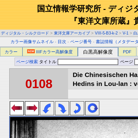
国立情報学研究所 - ディ
『東洋文庫所蔵』
ディジタル・シルクロード
>
東洋文庫アーカイブ
>
VIII-5-B3-k-2
>
V-1
>
白
カラー画像サムネイル
-
目次
-
ページ番号
-
書誌情報（メタデー
カラー
IIIFカラー高解像度
白黒高解像度
PDF
ページ検索
タイトル
ページ
Die Chinesischen Ha
0108
Hedins in Lou-lan : v