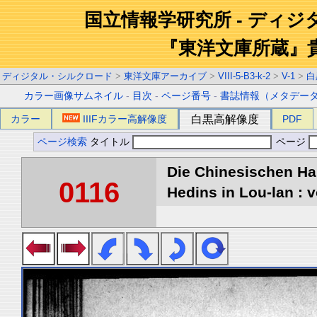
国立情報学研究所 - ディ
『東洋文庫所蔵』
ディジタル・シルクロード
>
東洋文庫アーカイブ
>
VIII-5-B3-k-2
>
V-1
>
白
カラー画像サムネイル
-
目次
-
ページ番号
-
書誌情報（メタデー
カラー
IIIFカラー高解像度
白黒高解像度
PDF
ページ検索
タイトル
ページ
Die Chinesischen Ha
0116
Hedins in Lou-lan : v