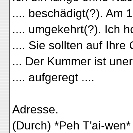
.... beschädigt(?). Am 1
.... umgekehrt(?). Ich h
.... Sie sollten auf Ihre
... Der Kummer ist uner
.... aufgeregt ....
Adresse.
(Durch) *Peh T'ai-wen*