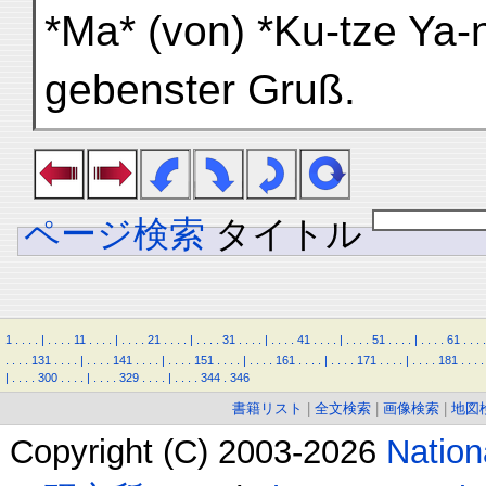
*Ma* (von) *Ku-tze Ya-
gebenster Gruß.
ページ検索
タイトル
1
.
.
.
.
|
.
.
.
.
11
.
.
.
.
|
.
.
.
.
21
.
.
.
.
|
.
.
.
.
31
.
.
.
.
|
.
.
.
.
41
.
.
.
.
|
.
.
.
.
51
.
.
.
.
|
.
.
.
.
61
.
.
.
.
.
.
.
.
131
.
.
.
.
|
.
.
.
.
141
.
.
.
.
|
.
.
.
.
151
.
.
.
.
|
.
.
.
.
161
.
.
.
.
|
.
.
.
.
171
.
.
.
.
|
.
.
.
.
181
.
.
.
.
|
.
.
.
.
300
.
.
.
.
|
.
.
.
.
329
.
.
.
.
|
.
.
.
.
344
.
346
書籍リスト
|
全文検索
|
画像検索
|
地図
Copyright (C) 2003-2026
Natio