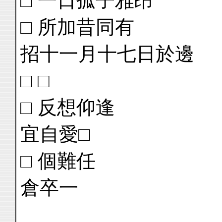
□ 一日孤子雅昂
□ 所加昔同有
招十一月十七日於邊
□ □
□ 反想仰逢
宜自愛□
□ 個難任
倉卒一