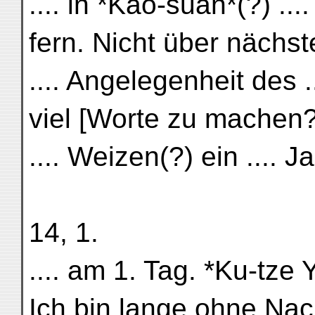
.... in *Kao-sūan*(?) ....
fern. Nicht über nächst
.... Angelegenheit des .
viel [Worte zu machen?
.... Weizen(?) ein .... Jah
14, 1.
.... am 1. Tag. *Ku-tze
Ich bin lange ohne Nach